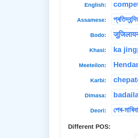
compet
English:
প্ৰতিদ্বন্দি
Assamese:
जुजिलाय
Bodo:
ka jin
Khasi:
Henda
Meeteilon:
chepat
Karbi:
badail
Dimasa:
পেৰ-মাৰিব
Deori:
Different POS: