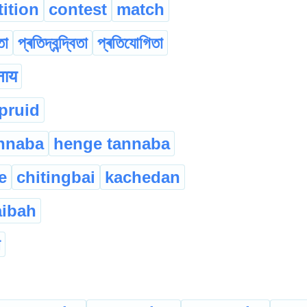
ition
contest
match
তা
প্ৰতিদ্বন্দ্বিতা
প্ৰতিযোগিতা
नाय
gpruid
nnaba
henge tannaba
e
chitingbai
kachedan
aibah
া