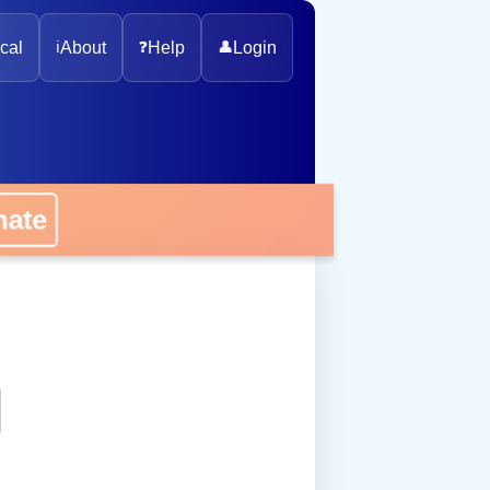
cal
ℹ️
About
❓
Help
👤
Login
onate