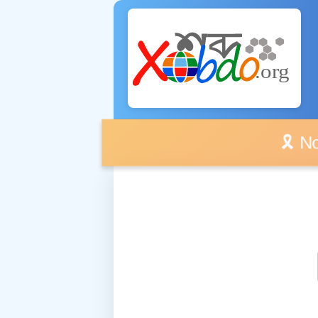
🎗️ No