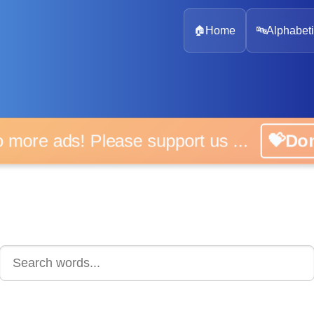
🏠
Home
🔤
Alphabeti
 more ads! Please support us ...
💝D