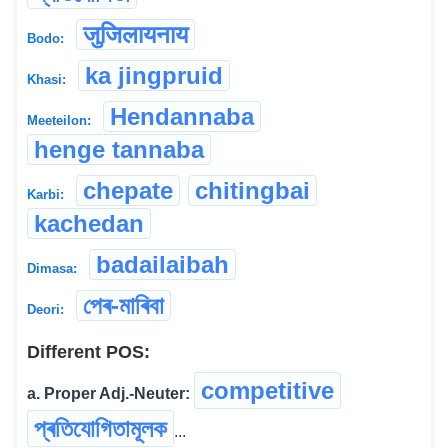
जुजिलायनाय
Bodo:
ka jingpruid
Khasi:
Hendannaba
Meeteilon:
henge tannaba
chepate
chitingbai
Karbi:
kachedan
badailaibah
Dimasa:
পেৰ-মাৰিবা
Deori:
Different POS:
competitive
a. Proper Adj.-Neuter:
প্ৰতিযোগিতামূলক
...