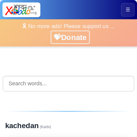
☰
🎗️ No more ads! Please support us ...
💝Donate
kachedan
(Karbi)