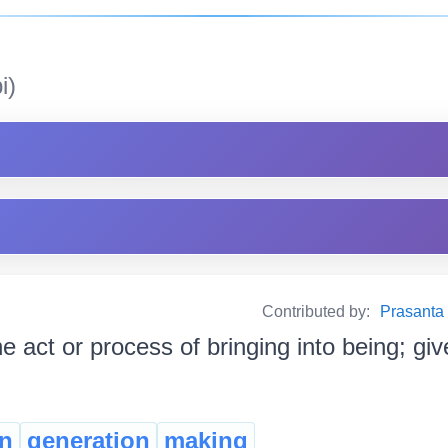
i)
Contributed by:
Prasanta B
e act or process of bringing into being; give
on
generation
making