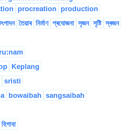
ation
procreation
production
ৎপাদন
তৈয়াৰ
নিৰ্মাণ
প্ৰযোজনা
সৃজন
সৃষ্টি
স্ৰজন
ru:nam
op
Keplang
sristi
ba
bowaibah
sangsaibah
হিগাবা