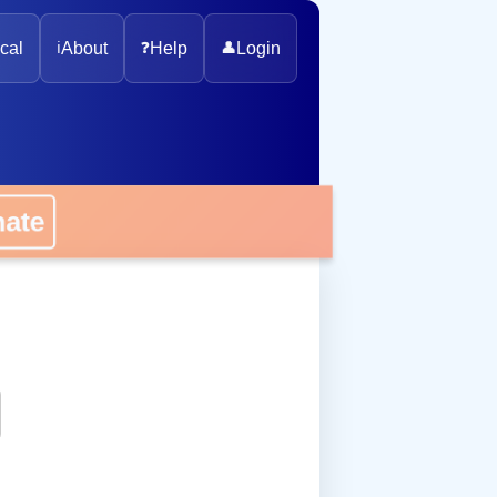
cal
ℹ️
About
❓
Help
👤
Login
onate