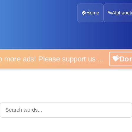
🏠
Home
🔤
Alphabeti
 more ads! Please support us ...
💝D