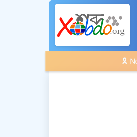
🎗️ No