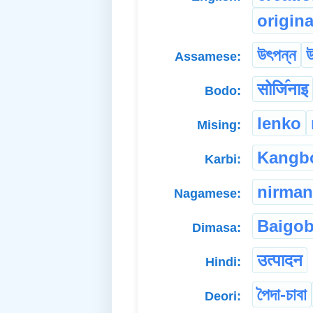
origin
উৎপন্ন
উ
Assamese:
सोजि॔नाइ
Bodo:
lenko
Mising:
Kangb
Karbi:
nirman
Nagamese:
Baigo
Dimasa:
उत्पादन
Hindi:
পৈদা-চাবা
Deori: