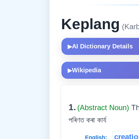
Keplang
(Karb
AI Dictionary Details
▶
Wikipedia
▶
1.
(Abstract Noun)
Th
পৰিণত কৰা কাৰ্য
creati
English: