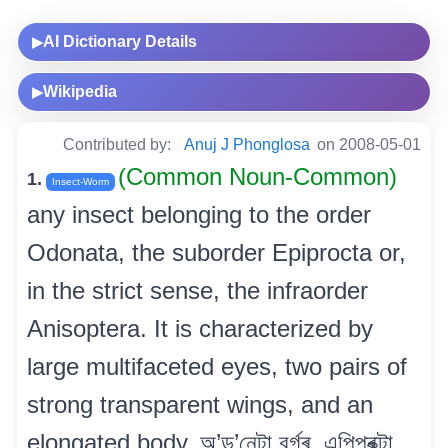
AI Dictionary Details
▶
Wikipedia
▶
Contributed by:
Anuj J Phonglosa
on 2008-05-01
(Common Noun-Common)
1.
Insect-Worm
any insect belonging to the order
Odonata, the suborder Epiprocta or,
in the strict sense, the infraorder
Anisoptera. It is characterized by
large multifaceted eyes, two pairs of
strong transparent wings, and an
elongated body. অ’ড’নেটা বৰ্গৰ, এপিপ্ৰক্টা