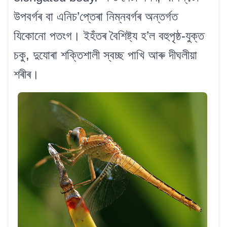
উপবৰ্গৰ বা এনিচ’প্তেৰা নিম্নবৰ্গৰ অন্তৰ্গত
যিকোনো পতংগ। ইহঁতৰ বৈশিষ্ট্য হ’ল বহুপৃষ্ঠ-যুক্ত
চকু, দুযোৰা শক্তিশালী স্বচ্ছ পাখি আৰু দীঘলীয়া
শৰীৰ।