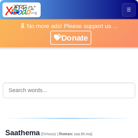
☰
🎗️ No more ads! Please support us ...
💝Donate
Saathema
(Dimasa)
[
Roman:
saa.thi.ma]