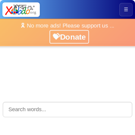
☰
🎗️ No more ads! Please support us ...
💝Donate