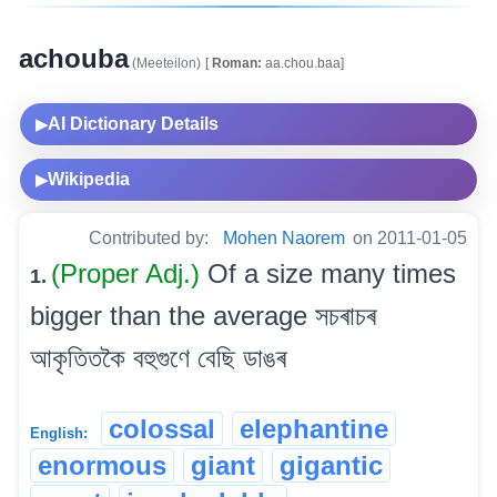
achouba
(Meeteilon)
[
Roman:
aa.chou.baa]
AI Dictionary Details
▶
Wikipedia
▶
Contributed by:
Mohen Naorem
on 2011-01-05
(Proper Adj.)
Of a size many times
1.
bigger than the average সচৰাচৰ
আকৃতিতকৈ বহুগুণে বেছি ডাঙৰ
colossal
elephantine
English:
enormous
giant
gigantic