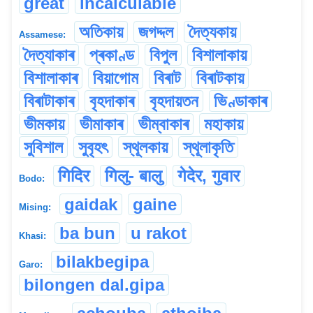
great
incalculable
অতিকায়
জগদ্দল
দৈত্যকায়
Assamese:
দৈত্যাকাৰ
প্ৰকাণ্ড
বিপুল
বিশালাকায়
বিশালাকাৰ
বিয়াগোম
বিৰাট
বিৰাটকায়
বিৰাটাকাৰ
বৃহদাকাৰ
বৃহদায়তন
ভিণ্ডাকাৰ
ভীমকায়
ভীমাকাৰ
ভীম্বাকাৰ
মহাকায়
সুবিশাল
সুবৃহৎ
স্থূলকায়
স্থূলাকৃতি
गिदिर
गिलु- बालु
गेदेर, गुवार
Bodo:
gaidak
gaine
Mising:
ba bun
u rakot
Khasi:
bilakbegipa
Garo:
bilongen dal.gipa