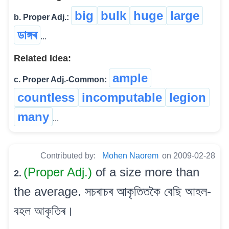
big
bulk
huge
large
b. Proper Adj.:
ডাঙ্গৰ
...
Related Idea:
ample
c. Proper Adj.-Common:
countless
incomputable
legion
many
...
Contributed by:
Mohen Naorem
on 2009-02-28
(Proper Adj.)
of a size more than
2.
the average. সচৰাচৰ আকৃতিতকৈ বেছি আহল-
বহল আকৃতিৰ।