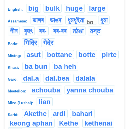
big
bulk
huge
large
English:
ডাঙ্গৰ
ডাঙৰ
ধুমধুইমা
ধুমা
bo
Assamese:
পীন
বৃহৎ
বৰ-
বৰ-বৰ
মঠঙা
মস্ত
गिदिर
गेदेर
Bodo:
asut
bottane
botte
pirte
Mising:
ba bun
ba heh
Khasi:
dal.a
dal.bea
dalala
Garo:
achouba
yanna chouba
Meeteilon:
lian
Mizo (Lushai):
Akethe
ardi
bahari
Karbi:
keong aphan
Kethe
kethenai