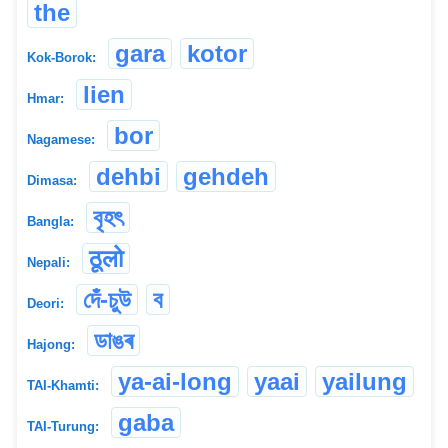
the
gara
kotor
Kok-Borok:
lien
Hmar:
bor
Nagamese:
dehbi
gehdeh
Dimasa:
বৃহৎ
Bangla:
ठूलो
Nepali:
দেঁ-চুউ
ব
Deori:
ডাঙৰ
Hajong:
ya-ai-long
yaai
yailung
TAI-Khamti:
gaba
TAI-Turung: