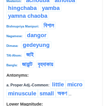
achouba
athoiba
Meeteilon:
hingchaba
yamba
yamna chaoba
বিশাল
Bishnupriya Manipuri:
dangor
Nagamese:
gedeyung
Dimasa:
জাই
TAI-Ahom:
জায়ান্ট
বৃহদাকায়
Bangla:
Antonyms:
little
micro
a. Proper Adj.-Common:
minuscule
small
অকণ
...
Lower Magnitude: