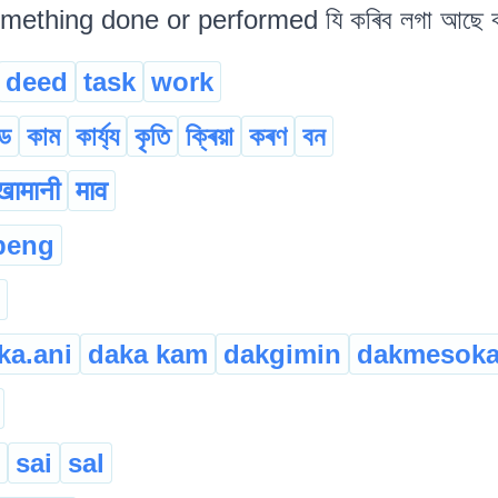
mething done or performed যি কৰিব লগা আছে বা
deed
task
work
্ড
কাম
কাৰ্য্য
কৃতি
ক্ৰিয়া
কৰণ
বন
खामानी
माव
beng
ka.ani
daka kam
dakgimin
dakmesoka
sai
sal