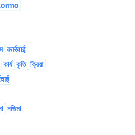
kormo
म
कार्रवाई
কার্য
কৃতি
ক্রিয়া
रवाई
মা
নজিমা