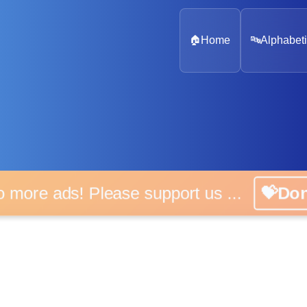
🏠
Home
🔤
Alphabeti
 more ads! Please support us ...
💝D