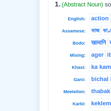
1.
(Abstract Noun)
so
action
English:
কাজ
কাণ
Assamese:
खामानि
Bodo:
ager
i
Mising:
ka kam
Khasi:
bichal 
Garo:
thabak
Meeteilon:
keklem
Karbi: