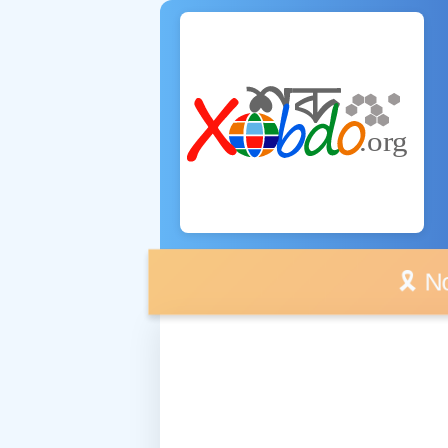
🎗️ No