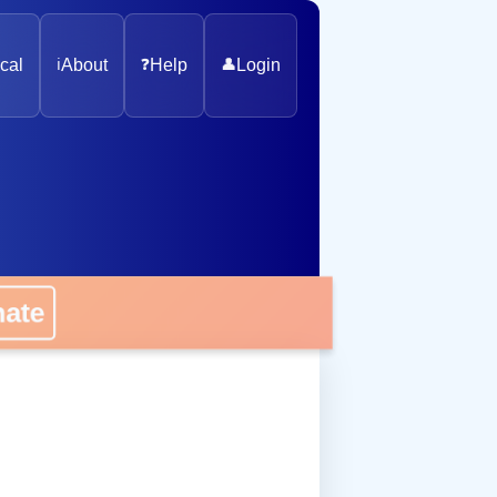
cal
ℹ️
About
❓
Help
👤
Login
onate