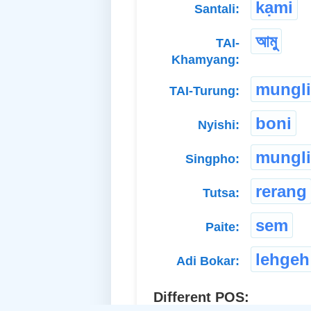
kạmi
Santali:
আমু
TAI-
Khamyang:
mungli
TAI-Turung:
boni
Nyishi:
mungli
Singpho:
rerang
Tutsa:
sem
Paite:
lehgeh
Adi Bokar:
Different POS: