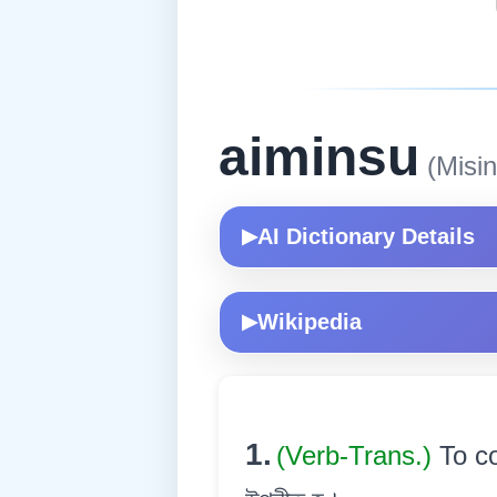
aiminsu
(Misin
AI Dictionary Details
▶
Wikipedia
▶
1.
(Verb-Trans.)
To co