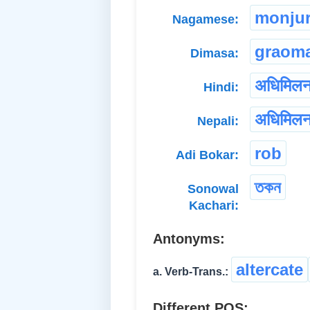
monju
Nagamese:
graoma
Dimasa:
अधिमिल
Hindi:
अधिमिल
Nepali:
rob
Adi Bokar:
তকন
Sonowal
Kachari:
Antonyms:
altercate
a. Verb-Trans.:
Different POS: