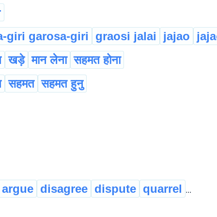
r
-giri garosa-giri
graosi jalai
jajao
jaja
न
खड़े
मान लेना
सहमत होना
न
सहमत
सहमत हुनु
argue
disagree
dispute
quarrel
...