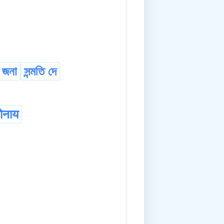
ি জনা
সন্মতি দে
ोनाय