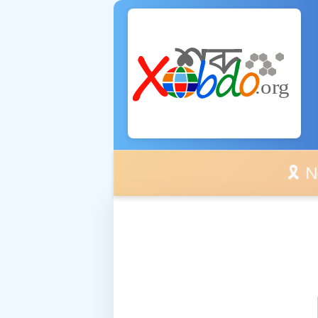
🎗️ No