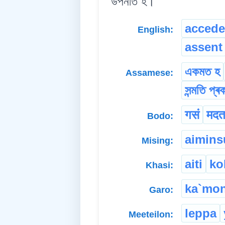
উপনীত হ।
accede
English:
assent
একমত হ
Assamese:
সন্মতি প্ৰ
गसं
मदत
Bodo:
aimins
Mising:
aiti
ko
Khasi:
ka`mon
Garo:
leppa
Meeteilon: