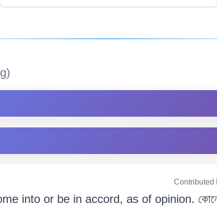
g)
Contributed
me into or be in accord, as of opinion. কোনো 