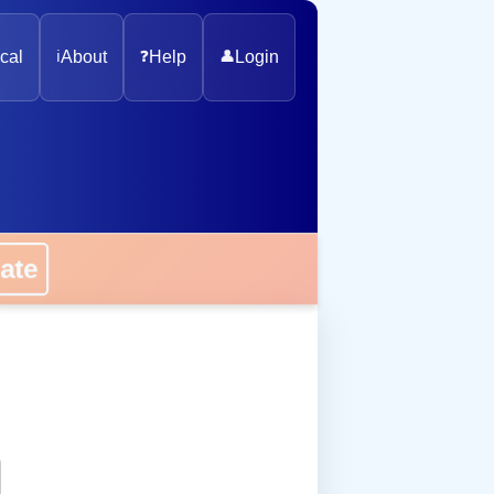
cal
ℹ️
About
❓
Help
👤
Login
onate