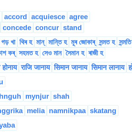
accord
acquiesce
agree
concede
concur
stand
গড় খা
থিৰ হ
মান্
মান্তি হ
মূৰ জোকাৰ্
সন্মত হ
সন্মত
কাশ কৰ্
সহমত হ
সেও মান
সৈমান হ
ৰাজী হ
 होनाय
राजि जानाय
सिमान जानाय
सिमान लानाय
ह
u
hnguh
mynjur
shah
ggrika
melia
namnikpaa
skatang
yaba