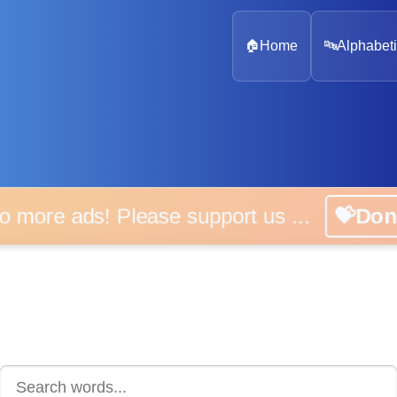
🏠
Home
🔤
Alphabeti
 more ads! Please support us ...
💝D