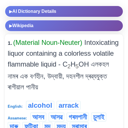
AI Dictionary Details
▶
Wikipedia
▶
(Material Noun-Neuter)
Intoxicating
1.
liquor containing a colorless volatile
flammable liquid - C
H
OH এলকহল
2
5
নামৰ এক বৰ্ণহীন, উদ্বায়ী, দহনশীল দ্ৰৱ্যযুক্ত
ৰাগীয়াল পানীয়
alcohol
arrack
English:
আসব
আসৱ
গৰমপানী
চুলাই
Assamese:
দাৰু
ফটিকা
মদ
মদ্য
সুৰাসাৰ