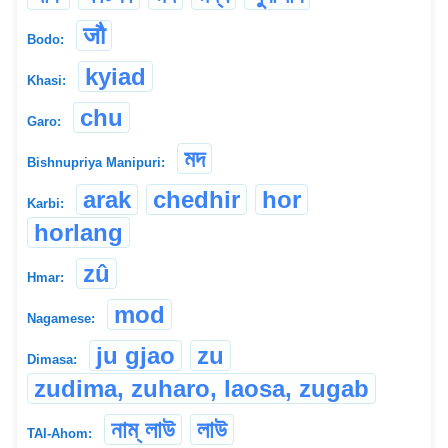
जौ
Bodo:
kyiad
Khasi:
chu
Garo:
মদ
Bishnupriya Manipuri:
arak
chedhir
hor
Karbi:
horlang
zû
Hmar:
mod
Nagamese:
ju gjao
zu
Dimasa:
zudima, zuharo, laosa, zugab
নাম্ লাউ
লাউ
TAI-Ahom: