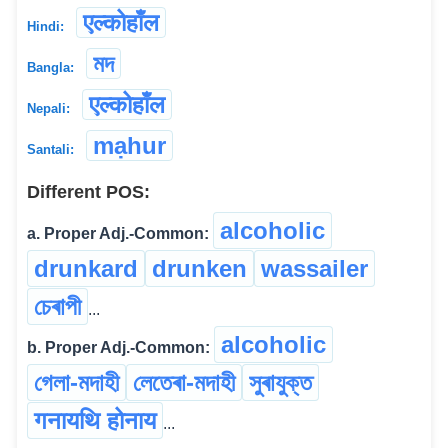
एल्कोहाँल
Hindi:
মদ
Bangla:
एल्कोहाँल
Nepali:
mạhur
Santali:
Different POS:
alcoholic
a. Proper Adj.-Common:
drunkard
drunken
wassailer
চেৰাপী
...
alcoholic
b. Proper Adj.-Common:
গেলা-মদাহী
লেতেৰা-মদাহী
সুৰাযুক্ত
गनायथि होनाय
...