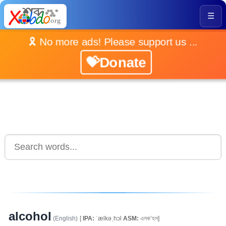
☰
🎗️ No more ads! Please support us ...
💝Donate
alcohol
(English)
[
IPA:
ˈælkəˌhɔl
ASM:
এলক’হল]