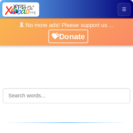
☰
🎗️ No more ads! Please support us ...
💝Donate