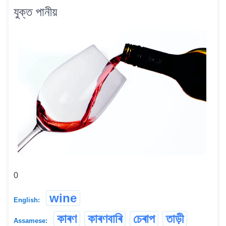
যুক্ত পানীয়
0
wine
English:
কাৰণ
কাৰণবাৰি
চেৰাপ
তাড়ী
Assamese: