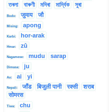
তৰলা
বাৰুণী
মদিৰা
মাৰ্দ্বিক
সুৰা
जुमाय
जौ
Bodo:
apong
Mising:
hor-arak
Karbi:
zû
Hmar:
mudu
sarap
Nagamese:
ju
Dimasa:
ai
yi
Ao:
जाँड
बिजुली पानी
रक्सी
शराब
Nepali:
सोमरस
chu
Tiwa: