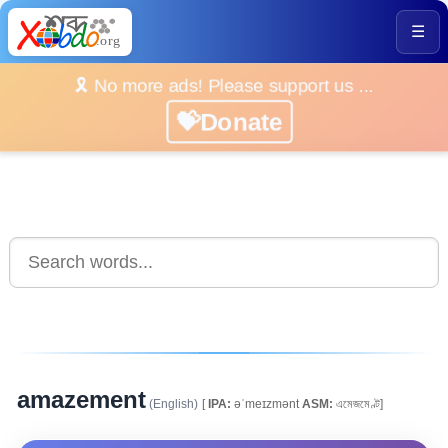
☰
🎗️ No more ads! Please support us ...
💝Donate
amazement
(English)
[
IPA:
əˈmeɪzmənt
ASM:
এমেজমেণ্ট]