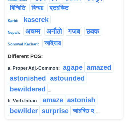
বিস্মিতি
বিস্ময়
হতচকিত
kaserek
Karbi:
अचम्म
अनौठो
गजब
छक्क
Nepali:
আইযায়
Sonowal Kachari:
Different POS:
agape
amazed
a. Proper Adj.-Common:
astonished
astounded
bewildered
...
amaze
astonish
b. Verb-Intran.:
bewilder
surprise
আচৰিত হ
...