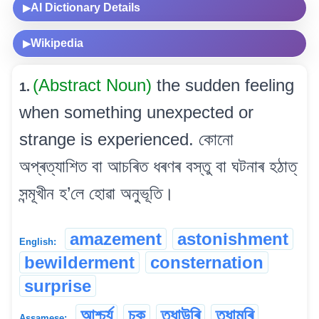
AI Dictionary Details
▶
Wikipedia
▶
(Abstract Noun)
the sudden feeling
1.
when something unexpected or
strange is experienced. কোনো
অপ্ৰত্যাশিত বা আচৰিত ধৰণৰ বস্তু বা ঘটনাৰ হঠাত্
সন্মূখীন হ’লে হোৱা অনুভূতি।
amazement
astonishment
English:
bewilderment
consternation
surprise
আশ্চৰ্য
চক
তধাউৰি
তধামূৰি
Assamese: