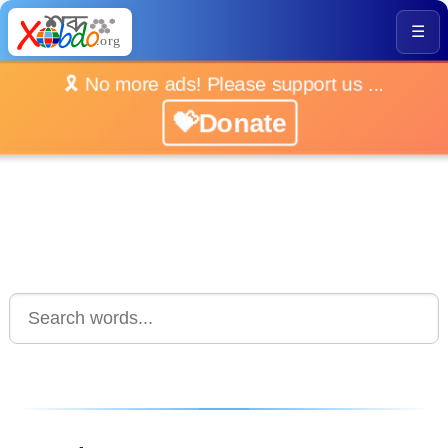
☰
🎗️ No more ads! Please support us ...
💝Donate