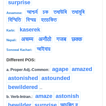
surprise
আশ্চৰ্য
চক
তধাউৰি
তধামূৰি
Assamese:
বিস্মিতি
বিস্ময়
হতচকিত
kaserek
Karbi:
अचम्म
अनौठो
गजब
छक्क
Nepali:
আইযায়
Sonowal Kachari:
Different POS:
agape
amazed
a. Proper Adj.-Common:
astonished
astounded
bewildered
...
amaze
astonish
b. Verb-Intran.:
bewilder
surprise
আচৰিত হ
...