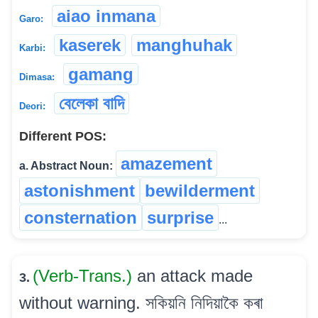
aiao inmana
Garo:
kaserek
manghuhak
Karbi:
gamang
Dimasa:
বেলেকা বাদি
Deori:
Different POS:
amazement
a. Abstract Noun:
astonishment
bewilderment
consternation
surprise
...
(Verb-Trans.)
an attack made
3.
without warning. সকিয়নি নিদিয়াকৈ কৰা