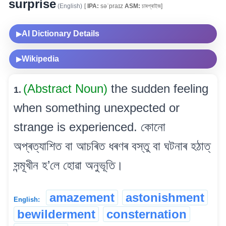
surprise
(English)
[
IPA:
səˈpraɪz
ASM:
চাৰপ্ৰাইজ]
AI Dictionary Details
▶
Wikipedia
▶
(Abstract Noun)
the sudden feeling
1.
when something unexpected or
strange is experienced. কোনো
অপ্ৰত্যাশিত বা আচৰিত ধৰণৰ বস্তু বা ঘটনাৰ হঠাত্
সন্মূখীন হ’লে হোৱা অনুভূতি।
amazement
astonishment
English:
bewilderment
consternation