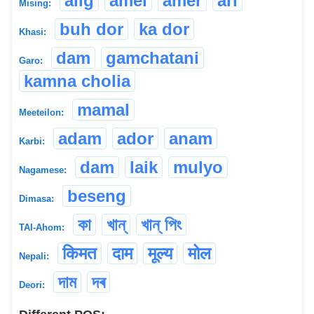
alig
amel
amer
arí
Mising:
buh dor
ka dor
Khasi:
dam
gamchatani
Garo:
kamna cholia
mamal
Meeteilon:
adam
ador
anam
Karbi:
dam
laik
mulyo
Nagamese:
beseng
Dimasa:
কা
খান্
খান্ পিং
TAI-Ahom:
किमत
दाम
मूल्य
मोल
Nepali:
দাম
দৰ
Deori: