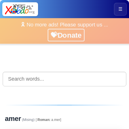
☰
🎗️ No more ads! Please support us ...
💝Donate
amer
(Mising)
[
Roman:
a.mer]