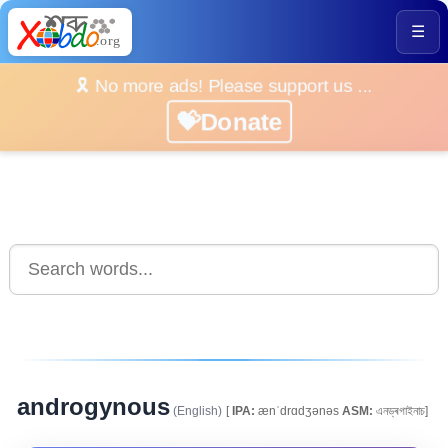
☰
🎗️ No more ads! Please support us ...
💝Donate
androgynous
(English)
[
IPA:
ænˈdrɑdʒənəs
ASM:
এনড্ৰগাইনাচ]