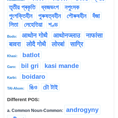
তৃতীয় প্ৰকৃতি
ধ্বজভংগ
নপুংসক
পুংশক্তিহীন
পুৰুষত্বহীন
পৌৰুষহীন
বঁজা
লিতা
লেহেতিয়া
শণ্ড
आथोन गोथै
आथोनज्लाउ
नाफांसा
Bodo:
बावरा
लोदै गोथै
लोरबां
साग्रि
batlot
Khasi:
bil gri
kasi mande
Garo:
boidaro
Karbi:
ঙিও
চৌ টাই
TAI-Ahom:
Different POS:
androgyny
a. Common Noun-Common: