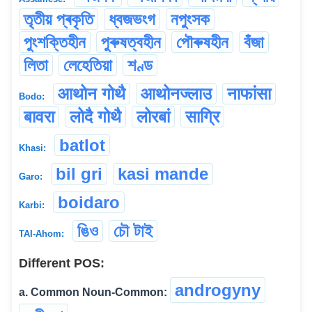
তৃতীয় প্ৰকৃতি
ধ্বজভংগ
নপুংসক
পুংশক্তিহীন
পুৰুষত্বহীন
পৌৰুষহীন
বঁজা
লিতা
লেহেতিয়া
শণ্ড
आथोन गोथै
आथोनज्लाउ
नाफांसा
Bodo:
बावरा
लोदै गोथै
लोरबां
साग्रि
batlot
Khasi:
bil gri
kasi mande
Garo:
boidaro
Karbi:
ঙিও
চৌ টাই
TAI-Ahom:
Different POS:
androgyny
a. Common Noun-Common: