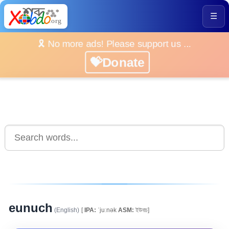
☰
🎗️ No more ads! Please support us ...
💝Donate
eunuch
(English)
[
IPA:
ˈjuːnək
ASM:
ইউনাচ]