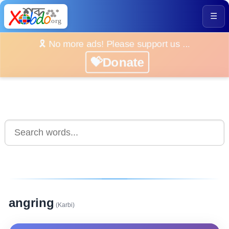
☰
🎗️ No more ads! Please support us ...
💝Donate
angring
(Karbi)