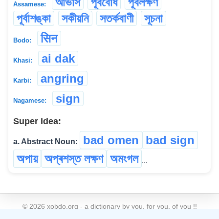
আভাস
পূৰ্ববোধ
পূৰ্বলক্ষণ
Assamese:
পূৰ্বাশঙ্কা
সকীয়নি
সতৰ্কবাণী
সূচনা
सिन
Bodo:
ai dak
Khasi:
angring
Karbi:
sign
Nagamese:
Super Idea:
bad omen
bad sign
a. Abstract Noun:
অপায়
অপ্ৰশস্ত লক্ষণ
অমংগল
...
©
2026
xobdo.org - a dictionary by you, for you, of you !!