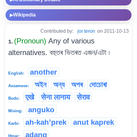
Wikipedia
▶
Contributed by:
jor teron
on 2011-10-13
(Pronoun)
Any of various
1.
alternatives. বহুতৰ ভিতৰত এজন/এটা ৷
another
English:
অইন
অন্য
অপৰ
দোচোৰা
Assamese:
एखे
सेना लानाय
सेराव
Bodo:
anguko
Mising:
ah-kah’prek
anut kaprek
Karbi:
adang
Hmar: