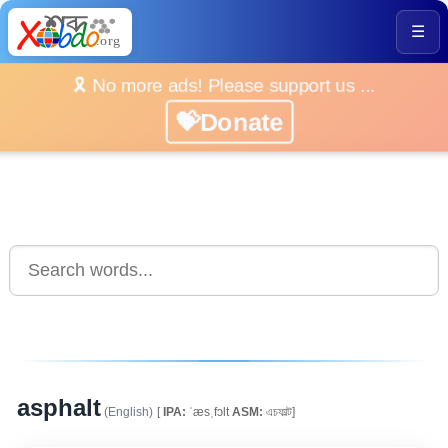
☰
🎗️ No more ads! Please support us ...
💝Donate
asphalt
(English)
[
IPA:
ˈæsˌfɔlt
ASM:
এচফাল্ট]