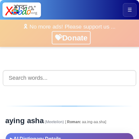
☰
🎗️ No more ads! Please support us ...
💝Donate
aying asha
(Meeteilon)
[
Roman:
aa.ing-aa.sha]
AI Dictionary Details
▶