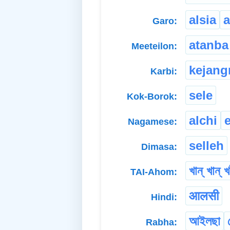
alsia
a
Garo:
atanba
Meeteilon:
kejang
Karbi:
sele
Kok-Borok:
alchi
Nagamese:
selleh
Dimasa:
খান্ খান্
TAI-Ahom:
आलसी
Hindi:
আইলছা
Rabha: