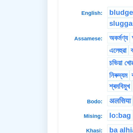
bludge
English:
slugga
অকৰ্মণ্য
Assamese:
এলেহুৱা
ক
চভিয়া খোৱ
নিৰুদ্যম
শ্ৰমবিমুখ
अलसिया
Bodo:
lo:bag
Mising:
ba alhi
Khasi: