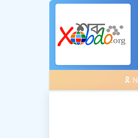
🎗️ No