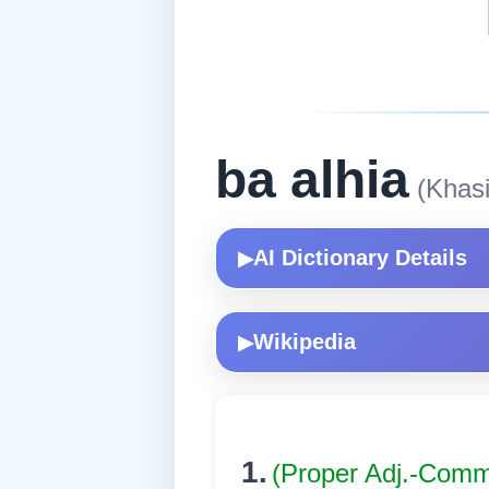
ba alhia
(Khasi
AI Dictionary Details
▶
Wikipedia
▶
1.
(Proper Adj.-Com