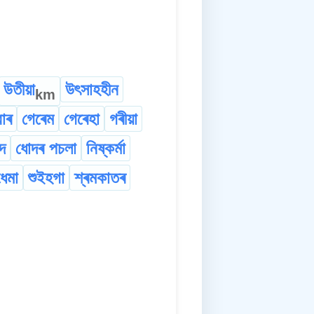
উতীয়া
উৎসাহহীন
km
বাৰ
গেৰেম
গেৰেহা
গৰীয়া
দ
ধোদৰ পচলা
নিষ্কৰ্মা
েমা
শুইহগা
শ্ৰমকাতৰ