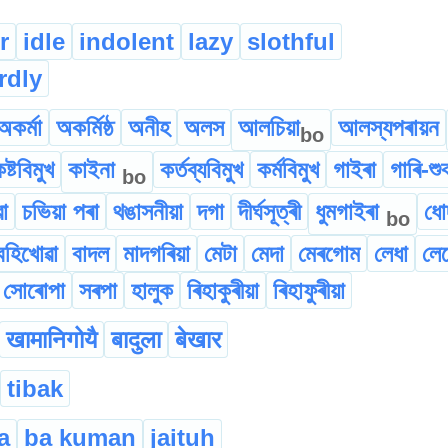
r
idle
indolent
lazy
slothful
rdly
অকৰ্মা
অকৰ্মিষ্ঠ
অনীহ
অলস
আলচিয়া
আলস্যপৰায়ন
bo
ষ্টবিমুখ
কাইনা
কৰ্তব্যবিমুখ
কৰ্মবিমুখ
গাইৰা
গাৰি-শু
bo
া
চভিয়া পৰা
থঙাসনীয়া
দগা
দীৰ্ঘসূত্ৰী
ধুমগাইৰা
ধো
bo
বহিখোৱা
বাদল
মাদগৰিয়া
মেটা
মেদা
মেৰগোম
লেধা
লেধ
সোৰোপা
সৰপা
হালুক
ৰিহাকুৰীয়া
ৰিহাফুৰীয়া
खामानिगोयै
बादुला
बेखार
tibak
a
ba kuman
jaituh