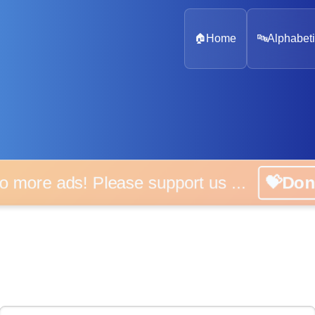
🏠
Home
🔤
Alphabeti
 more ads! Please support us ...
💝D