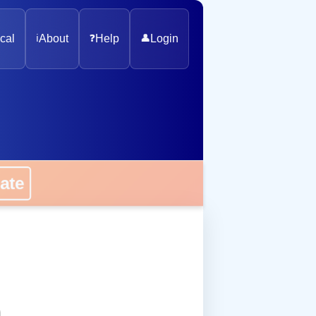
cal
ℹ️
About
❓
Help
👤
Login
onate