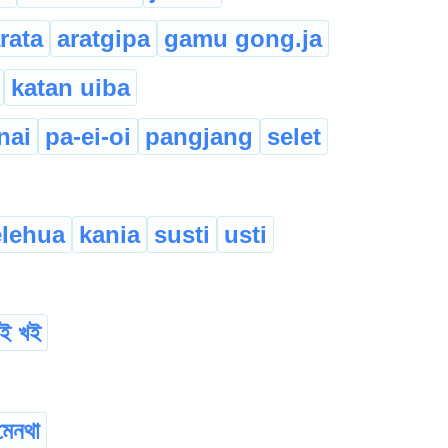
rata
aratgipa
gamu gong.ja
katan uiba
nai
pa-ei-oi
pangjang
selet
elehua
kania
susti
usti
 খই খই
মেনথা