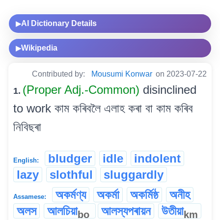
AI Dictionary Details
▶
Wikipedia
▶
Contributed by:
Mousumi Konwar
on 2023-07-22
(Proper Adj.-Common)
disinclined
1.
to work কাম কৰিবলৈ এলাহ কৰা বা কাম কৰিব
নিবিছৰা
bludger
idle
indolent
English:
lazy
slothful
sluggardly
অকৰ্মণ্য
অকৰ্মা
অকৰ্মিষ্ঠ
অনীহ
Assamese:
অলস
আলচিয়া
আলস্যপৰায়ন
উতীয়া
bo
km