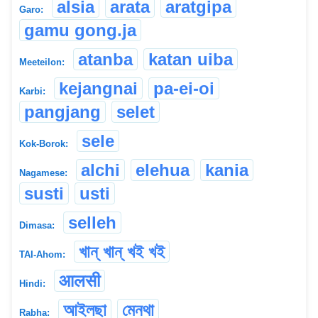
alsia
arata
aratgipa
Garo:
gamu gong.ja
atanba
katan uiba
Meeteilon:
kejangnai
pa-ei-oi
Karbi:
pangjang
selet
sele
Kok-Borok:
alchi
elehua
kania
Nagamese:
susti
usti
selleh
Dimasa:
খান্ খান্ খই খই
TAI-Ahom:
आलसी
Hindi:
আইলছা
মেনথা
Rabha: