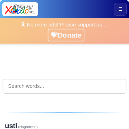
☰
🎗️ No more ads! Please support us ...
💝Donate
usti
(Nagamese)