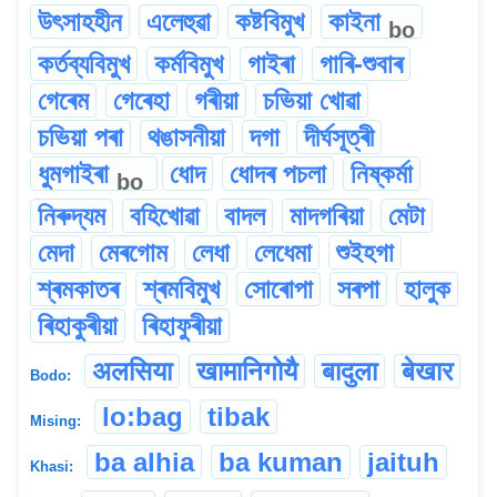
উৎসাহহীন
এলেহুৱা
কষ্টবিমুখ
কাইনা
bo
কৰ্তব্যবিমুখ
কৰ্মবিমুখ
গাইৰা
গাৰি-শুবাৰ
গেৰেম
গেৰেহা
গৰীয়া
চভিয়া খোৱা
চভিয়া পৰা
থঙাসনীয়া
দগা
দীৰ্ঘসূত্ৰী
ধুমগাইৰা
ধোদ
ধোদৰ পচলা
নিষ্কৰ্মা
bo
নিৰুদ্যম
বহিখোৱা
বাদল
মাদগৰিয়া
মেটা
মেদা
মেৰগোম
লেধা
লেধেমা
শুইহগা
শ্ৰমকাতৰ
শ্ৰমবিমুখ
সোৰোপা
সৰপা
হালুক
ৰিহাকুৰীয়া
ৰিহাফুৰীয়া
अलसिया
खामानिगोयै
बादुला
बेखार
Bodo:
lo:bag
tibak
Mising:
ba alhia
ba kuman
jaituh
Khasi: