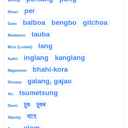
Mising:
per
Khasi:
balboa
bengbo
gitchoa
Garo:
tauba
Meeteilon:
lang
Mizo (Lushai):
inglang
kanglang
Karbi:
bhahi-kora
Nagamese:
galang, gajao
Dimasa:
tsumetsung
Ao:
চুগু
চুগুৰ
Deori:
বাহে
Hajong:
elom