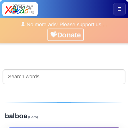
☰
🎗️ No more ads! Please support us ...
💝Donate
balboa
(Garo)