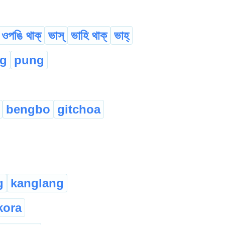
ওপঙি থাক্
ভাস্
ভাহি থাক্
ভাহ্
ng
pung
bengbo
gitchoa
g
kanglang
kora