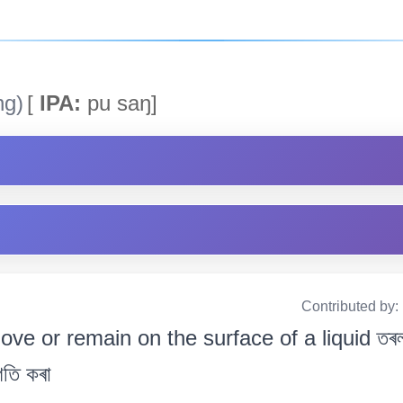
ng)
[
IPA:
pu saŋ]
Contributed by:
ve or remain on the surface of a liquid তৰল পদ
গতি কৰা