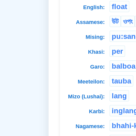
float
English:
উট
ওপং
Assamese:
pu:sa
Mising:
per
Khasi:
balboa
Garo:
tauba
Meeteilon:
lang
Mizo (Lushai):
inglan
Karbi:
bhahi-
Nagamese: