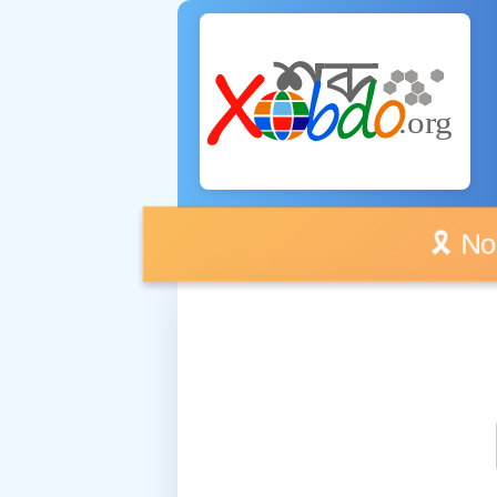
🎗️ No