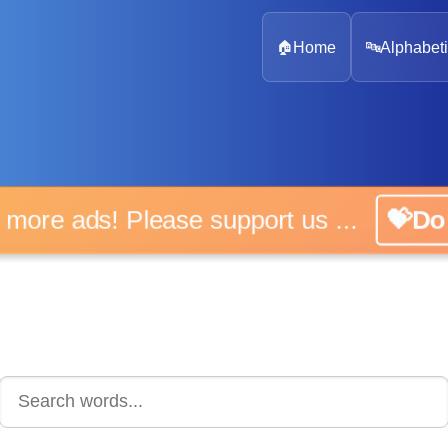
🏠
Home
🔤
Alphabeti
 more ads! Please support us ...
💝D