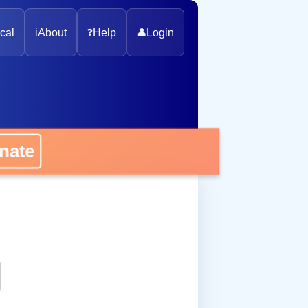
cal
ℹ️
About
❓
Help
👤
Login
onate