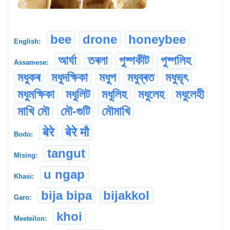
bee
drone
honeybee
English:
আৰ্ঘা
তৰলা
পুষ্পকীট
পুষ্পলিহ
Assamese:
মধুকৰ
মধুদক্ষিকা
মধুপ
মধুব্ৰত
মধুভৃৎ
মধুমক্ষিকা
মধুলিট
মধুলিহ
মধুলেহ
মধুলেহী
মাখি মৌ
মৌ-গুটি
মৌমাখি
बेरे
बेरे मौ
Bodo:
tangut
Mising:
u ngap
Khasi:
bija bipa
bijakkol
Garo:
khoi
Meeteilon: