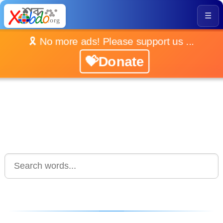
☰
🎗️ No more ads! Please support us ...
💝Donate