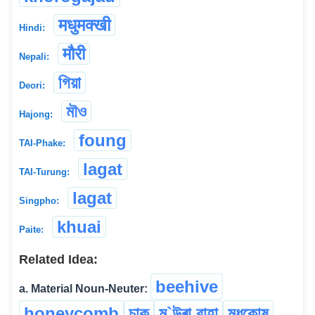
मधुमक्खी
Hindi:
मौरी
Nepali:
গিয়া
Deori:
মৗও
Hajong:
foung
TAI-Phake:
lagat
TAI-Turung:
lagat
Singpho:
khuai
Paite:
Related Idea:
beehive
a. Material Noun-Neuter:
honeycomb
চাক
ম`উৰা বাহা
মধুকোষ