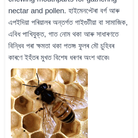
nectar and pollen. হাইমেনপ্টেৰা বৰ্গ আৰু
এপইদিয়া পৰিয়ালৰ অন্তৰ্গত গাইগুটীয়া বা সামাজিক,
এবিধ পাখিযুক্ত, গাত নোম থকা আৰু সাধাৰণতে
বিন্ধিব পৰা ক্ষমতা থকা পতঙ্গ৷ ফুলৰ মৌ চুহিবৰ
কাৰণে ইহঁতৰ মুখত বিশেষ ধৰণৰ অংশ থাকে৷