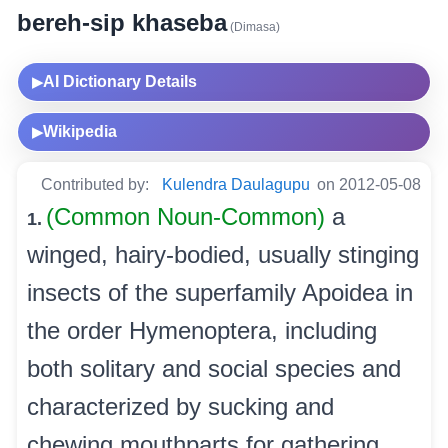
bereh-sip khaseba
(Dimasa)
AI Dictionary Details
▶
Wikipedia
▶
Contributed by:
Kulendra Daulagupu
on 2012-05-08
(Common Noun-Common)
a
1.
winged, hairy-bodied, usually stinging
insects of the superfamily Apoidea in
the order Hymenoptera, including
both solitary and social species and
characterized by sucking and
chewing mouthparts for gathering