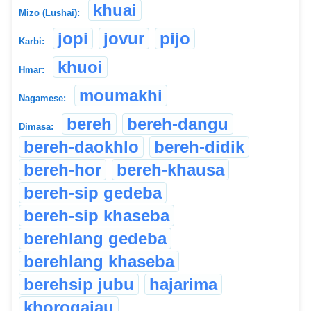
khuai
Mizo (Lushai):
jopi
jovur
pijo
Karbi:
khuoi
Hmar:
moumakhi
Nagamese:
bereh
bereh-dangu
Dimasa:
bereh-daokhlo
bereh-didik
bereh-hor
bereh-khausa
bereh-sip gedeba
bereh-sip khaseba
berehlang gedeba
berehlang khaseba
berehsip jubu
hajarima
khorogajau