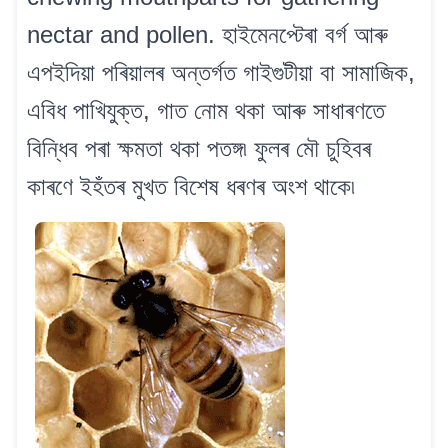
nectar and pollen. হাইমেনপ্টেৰা বৰ্গ আৰু
এপইদিয়া পৰিয়ালৰ অন্তৰ্গত গাইগুটীয়া বা সামাজিক,
এবিধ পাখিযুক্ত, গাত নোম থকা আৰু সাধাৰণতে
বিন্ধিব পৰা ক্ষমতা থকা পতঙ্গ৷ ফুলৰ মৌ চুহিবৰ
কাৰণে ইহঁতৰ মুখত বিশেষ ধৰণৰ অংশ থাকে৷