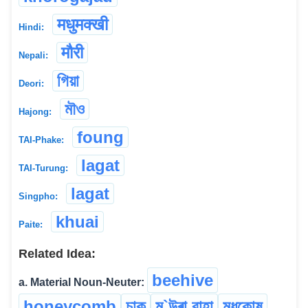
मधुमक्खी
Hindi:
मौरी
Nepali:
গিয়া
Deori:
মৗও
Hajong:
foung
TAI-Phake:
lagat
TAI-Turung:
lagat
Singpho:
khuai
Paite:
Related Idea:
beehive
a. Material Noun-Neuter:
honeycomb
চাক
ম`উৰা বাহা
মধুকোষ