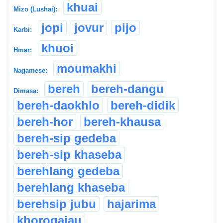
khuai
Mizo (Lushai):
jopi
jovur
pijo
Karbi:
khuoi
Hmar:
moumakhi
Nagamese:
bereh
bereh-dangu
Dimasa:
bereh-daokhlo
bereh-didik
bereh-hor
bereh-khausa
bereh-sip gedeba
bereh-sip khaseba
berehlang gedeba
berehlang khaseba
berehsip jubu
hajarima
khorogajau