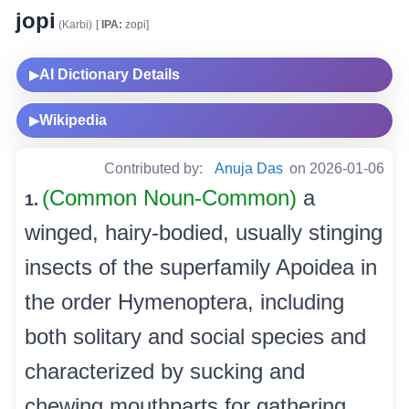
jopi
(Karbi)
[
IPA:
zopi]
AI Dictionary Details
▶
Wikipedia
▶
Contributed by:
Anuja Das
on 2026-01-06
(Common Noun-Common)
a
1.
winged, hairy-bodied, usually stinging
insects of the superfamily Apoidea in
the order Hymenoptera, including
both solitary and social species and
characterized by sucking and
chewing mouthparts for gathering