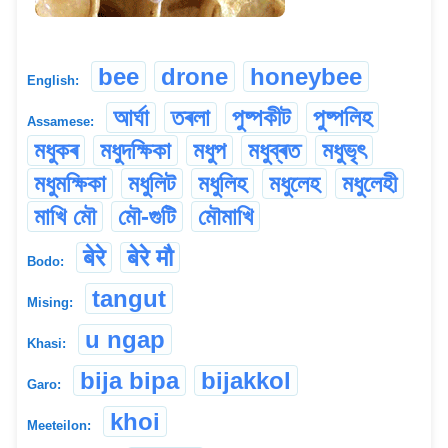
bee
drone
honeybee
English:
আৰ্ঘা
তৰলা
পুষ্পকীট
পুষ্পলিহ
Assamese:
মধুকৰ
মধুদক্ষিকা
মধুপ
মধুব্ৰত
মধুভৃৎ
মধুমক্ষিকা
মধুলিট
মধুলিহ
মধুলেহ
মধুলেহী
মাখি মৌ
মৌ-গুটি
মৌমাখি
बेरे
बेरे मौ
Bodo:
tangut
Mising:
u ngap
Khasi:
bija bipa
bijakkol
Garo:
khoi
Meeteilon: