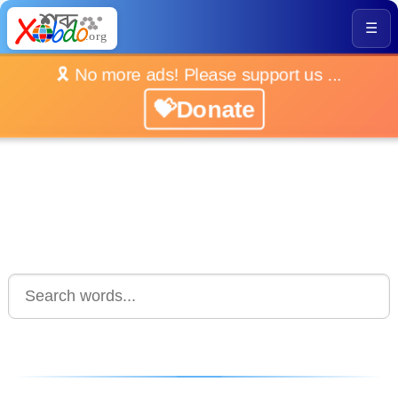
☰
🎗️ No more ads! Please support us ...
💝Donate