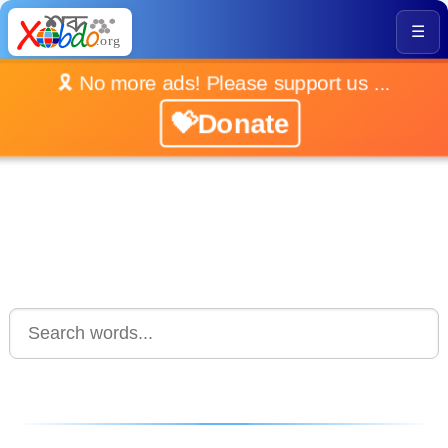
☰
🎗️ No more ads! Please support us ...
💝Donate