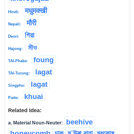
मधुमक्खी
Hindi:
मौरी
Nepali:
গিয়া
Deori:
মৗও
Hajong:
foung
TAI-Phake:
lagat
TAI-Turung:
lagat
Singpho:
khuai
Paite:
Related Idea:
beehive
a. Material Noun-Neuter:
honeycomb
চাক
ম`উৰা বাহা
মধুকোষ