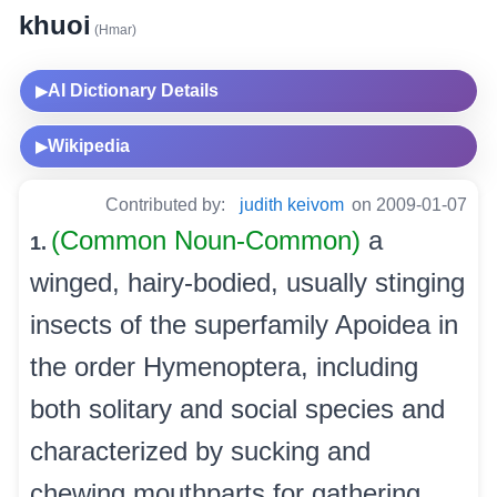
khuoi
(Hmar)
AI Dictionary Details
▶
Wikipedia
▶
Contributed by:
judith keivom
on 2009-01-07
(Common Noun-Common)
a
1.
winged, hairy-bodied, usually stinging
insects of the superfamily Apoidea in
the order Hymenoptera, including
both solitary and social species and
characterized by sucking and
chewing mouthparts for gathering