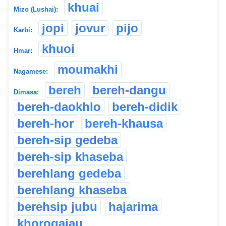
khuai
Mizo (Lushai):
jopi
jovur
pijo
Karbi:
khuoi
Hmar:
moumakhi
Nagamese:
bereh
bereh-dangu
Dimasa:
bereh-daokhlo
bereh-didik
bereh-hor
bereh-khausa
bereh-sip gedeba
bereh-sip khaseba
berehlang gedeba
berehlang khaseba
berehsip jubu
hajarima
khorogajau