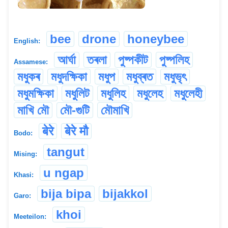
bee
drone
honeybee
English:
আৰ্ঘা
তৰলা
পুষ্পকীট
পুষ্পলিহ
Assamese:
মধুকৰ
মধুদক্ষিকা
মধুপ
মধুব্ৰত
মধুভৃৎ
মধুমক্ষিকা
মধুলিট
মধুলিহ
মধুলেহ
মধুলেহী
মাখি মৌ
মৌ-গুটি
মৌমাখি
बेरे
बेरे मौ
Bodo:
tangut
Mising:
u ngap
Khasi:
bija bipa
bijakkol
Garo:
khoi
Meeteilon: