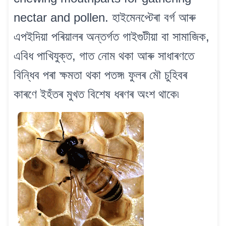
nectar and pollen. হাইমেনপ্টেৰা বৰ্গ আৰু
এপইদিয়া পৰিয়ালৰ অন্তৰ্গত গাইগুটীয়া বা সামাজিক,
এবিধ পাখিযুক্ত, গাত নোম থকা আৰু সাধাৰণতে
বিন্ধিব পৰা ক্ষমতা থকা পতঙ্গ৷ ফুলৰ মৌ চুহিবৰ
কাৰণে ইহঁতৰ মুখত বিশেষ ধৰণৰ অংশ থাকে৷