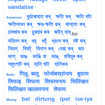
vandalise
কুঠাৰাঘাত কৰ্
ক্ষতি কৰ্
ক্ষতি ঘটা
Assamese:
ক্ষতিসাধন কৰ্
ক্ষয়-ক্ষতি কৰ্
খাস্তাং কৰ্
চাৰখাৰ কৰ
চুৰমাৰ কৰ
জইন্ মাৰ্
bo
দহিদল কৰ্
ধহ্
ধহ্ঁ
ধ্বংস কৰ্
নষ্ট কৰ্
নিডল্
বিঘট্
বিনাশ কৰ্
বেয়া কৰ্
ভাং
ভাগ্
ভাঙ
ভাঙি যা
ভাঙ্
মষিমূৰ কৰ্
সমুৎপাট কৰ্
হানি ঘটা
হানিকৰ
गिलु- बालु
फोजोबस्रांनाय
बुफाय
Bodo:
सिफाइ
सिफाय
सिफायनाय
सिलिंखार
सिलिंखार खालामनाय
सेफाय
bet
dirtung
ipet
ise-iye
Mising: