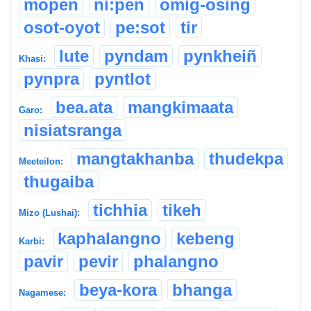
mopen
ni:pen
omig-osing
osot-oyot
pe:sot
tir
lute
pyndam
pynkheiñ
Khasi:
pynpra
pyntlot
bea.ata
mangkimaata
Garo:
nisiatsranga
mangtakhanba
thudekpa
Meeteilon:
thugaiba
tichhia
tikeh
Mizo (Lushai):
kaphalangno
kebeng
Karbi:
pavir
pevir
phalangno
beya-kora
bhanga
Nagamese: