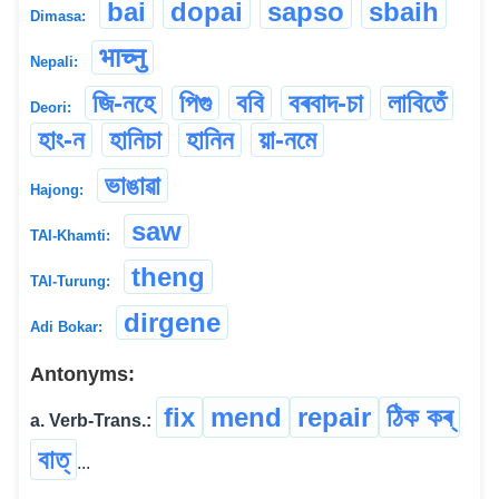
bai
dopai
sapso
sbaih
Dimasa:
भाच्नु
Nepali:
জি-নহে
পিগু
ববি
বৰবাদ-চা
লাবিতেঁ
Deori:
হাং-ন
হানিচা
হানিন
য়া-নমে
ভাঙাৱা
Hajong:
saw
TAI-Khamti:
theng
TAI-Turung:
dirgene
Adi Bokar:
Antonyms:
fix
mend
repair
ঠিক কৰ্‌
a. Verb-Trans.:
বাত্
...