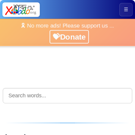
☰
🎗️ No more ads! Please support us ...
💝Donate