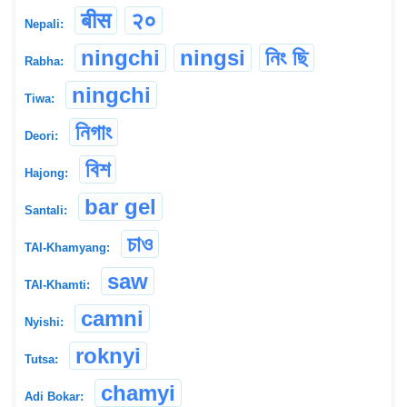
बीस
२०
Nepali:
ningchi
ningsi
নিং ছি
Rabha:
ningchi
Tiwa:
নিগাং
Deori:
বিশ
Hajong:
bar gel
Santali:
চাও
TAI-Khamyang:
saw
TAI-Khamti:
camni
Nyishi:
roknyi
Tutsa:
chamyi
Adi Bokar: