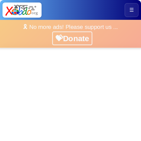
☰
🎗️ No more ads! Please support us ...
💝Donate