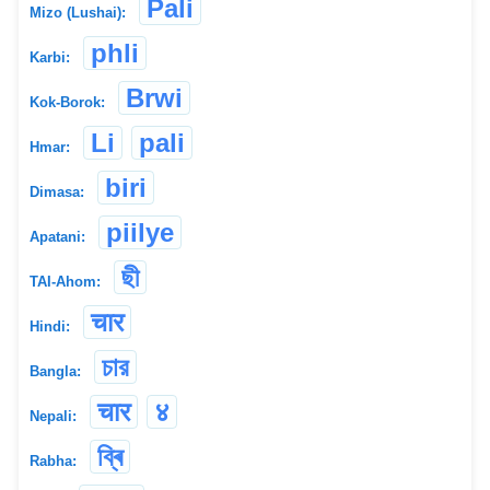
Pali
Mizo (Lushai):
phli
Karbi:
Brwi
Kok-Borok:
Li
pali
Hmar:
biri
Dimasa:
piilye
Apatani:
ছী
TAI-Ahom:
चार
Hindi:
চার
Bangla:
चार
४
Nepali:
ব্ৰি
Rabha: