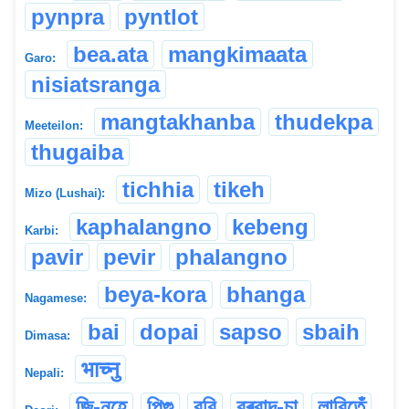
pynpra
pyntlot
bea.ata
mangkimaata
Garo:
nisiatsranga
mangtakhanba
thudekpa
Meeteilon:
thugaiba
tichhia
tikeh
Mizo (Lushai):
kaphalangno
kebeng
Karbi:
pavir
pevir
phalangno
beya-kora
bhanga
Nagamese:
bai
dopai
sapso
sbaih
Dimasa:
भाच्नु
Nepali:
জি-নহে
পিগু
ববি
বৰবাদ-চা
লাবিতেঁ