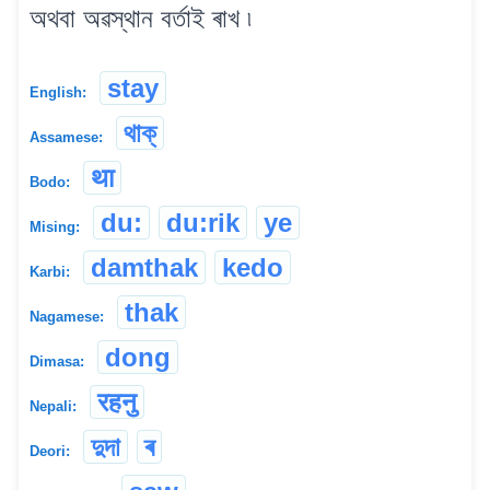
অথবা অৱস্থান বৰ্তাই ৰাখ ৷
stay
English:
থাক্
Assamese:
था
Bodo:
du:
du:rik
ye
Mising:
damthak
kedo
Karbi:
thak
Nagamese:
dong
Dimasa:
रहनु
Nepali:
দুদা
ৰ
Deori: