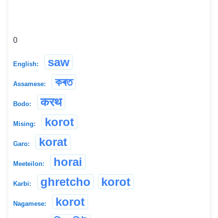
0
saw
English:
কৰত
Assamese:
करथ
Bodo:
korot
Mising:
korat
Garo:
horai
Meeteilon:
ghretcho
korot
Karbi:
korot
Nagamese: