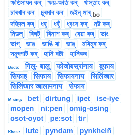
ক্ষতিসাধন কৰ্
ক্ষয়-ক্ষতি কৰ্
খাস্তাং কৰ্
চাৰখাৰ কৰ
চুৰমাৰ কৰ
জইন্ মাৰ্
bo
দহিদল কৰ্
ধহ্
ধহ্ঁ
ধ্বংস কৰ্
নষ্ট কৰ্
নিডল্
বিঘট্
বিনাশ কৰ্
বেয়া কৰ্
ভাং
ভাগ্
ভাঙ
ভাঙি যা
ভাঙ্
মষিমূৰ কৰ্
সমুৎপাট কৰ্
হানি ঘটা
হানিকৰ
गिलु- बालु
फोजोबस्रांनाय
बुफाय
Bodo:
सिफाइ
सिफाय
सिफायनाय
सिलिंखार
सिलिंखार खालामनाय
सेफाय
bet
dirtung
ipet
ise-iye
Mising:
mopen
ni:pen
omig-osing
osot-oyot
pe:sot
tir
lute
pyndam
pynkheiñ
Khasi: