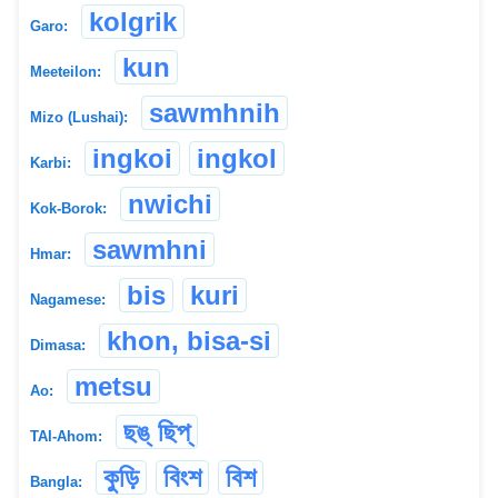
kolgrik
Garo:
kun
Meeteilon:
sawmhnih
Mizo (Lushai):
ingkoi
ingkol
Karbi:
nwichi
Kok-Borok:
sawmhni
Hmar:
bis
kuri
Nagamese:
khon, bisa-si
Dimasa:
metsu
Ao:
ছঙ্ ছিপ্
TAI-Ahom:
কুড়ি
বিংশ
বিশ
Bangla: