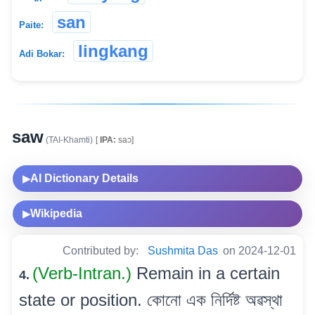
san
Paite:
lingkang
Adi Bokar:
saw
(TAI-Khamti)
[
IPA:
saɔ]
AI Dictionary Details
▶
Wikipedia
▶
Contributed by:
Sushmita Das
on 2024-12-01
(Verb-Intran.)
Remain in a certain
4.
state or position. কোনো এক নিৰ্দিষ্ট অৱস্থা