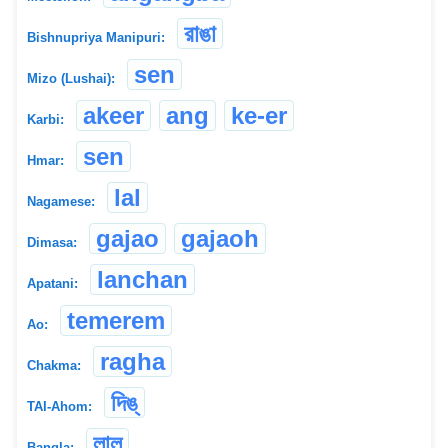
রাঙা
Bishnupriya Manipuri:
sen
Mizo (Lushai):
akeer
ang
ke-er
Karbi:
sen
Hmar:
lal
Nagamese:
gajao
gajaoh
Dimasa:
lanchan
Apatani:
temerem
Ao:
ragha
Chakma:
দিঙ্
TAI-Ahom:
লাল
Bangla: