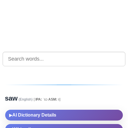
saw
(English)
[
IPA:
ˈsɔ
ASM:
চ]
AI Dictionary Details
▶