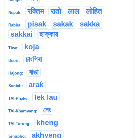
रक्तिम
रातो
लाल
लोहित
Nepali:
pisak
sakak
sakka
Rabha:
sakkai
ছাক্কায়
koja
Tiwa:
চাংগিৰা
Deori:
ৰাঙা
Hajong:
araḱ
Santali:
lek lau
TAI-Phake:
নেং
TAI-Khamyang:
kheng
TAI-Turung:
akhyeng
Singpho: