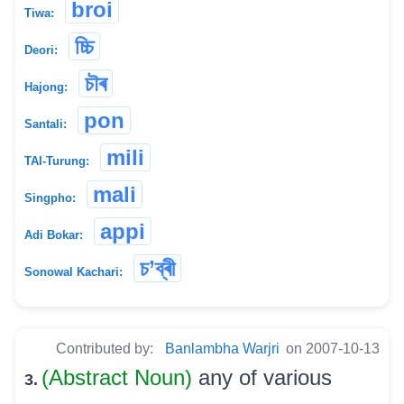
broi
Tiwa:
চ্চি
Deori:
চৗৰ
Hajong:
pon
Santali:
mili
TAI-Turung:
mali
Singpho:
appi
Adi Bokar:
চ’ব্ৰী
Sonowal Kachari:
Contributed by:
Banlambha Warjri
on 2007-10-13
(Abstract Noun)
any of various
3.