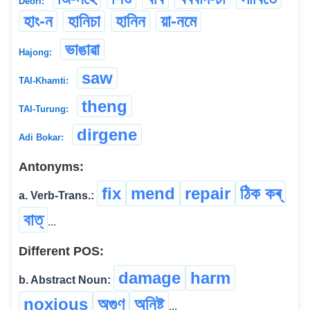
Deori:
হাং-ন
হানিচা
হানিন
য়া-নমে
ভাঙাৱা
Hajong:
saw
TAI-Khamti:
theng
TAI-Turung:
dirgene
Adi Bokar:
Antonyms:
fix
mend
repair
ঠিক কৰ্‌
a. Verb-Trans.:
বাত্
...
Different POS:
damage
harm
b. Abstract Noun:
noxious
অগুণ
অনিষ্ট
...