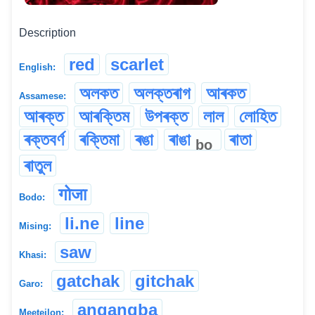
Description
red
scarlet
English:
অলকত
অলক্তৰাগ
আৰকত
Assamese:
আৰক্ত
আৰক্তিম
উপৰক্ত
লাল
লোহিত
ৰক্তবৰ্ণ
ৰক্তিমা
ৰঙা
ৰাঙা
ৰাতা
bo
ৰাতুল
गोजा
Bodo:
li.ne
line
Mising:
saw
Khasi:
gatchak
gitchak
Garo:
angangba
Meeteilon: