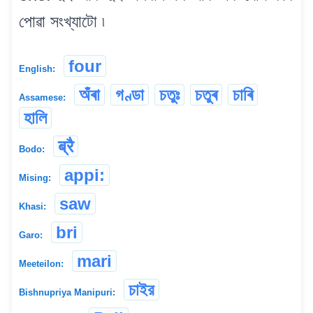
পোৱা সংখ্যাটো ৷
four
English:
অঁৰা
গণ্ডা
চতুঃ
চতুৰ
চাৰি
Assamese:
হালি
ब्रै
Bodo:
appi:
Mising:
saw
Khasi:
bri
Garo:
mari
Meeteilon:
চাইর
Bishnupriya Manipuri: