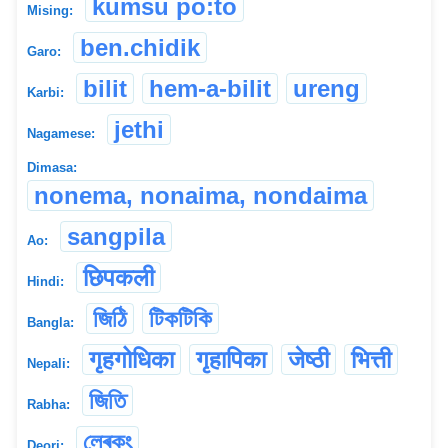
kumsu po:to
Mising:
ben.chidik
Garo:
bilit
hem-a-bilit
ureng
Karbi:
jethi
Nagamese:
Dimasa:
nonema, nonaima, nondaima
sangpila
Ao:
छिपकली
Hindi:
জিঠি
টিকটিকি
Bangla:
गृहगोधिका
गृहापिका
जेष्ठी
भित्ती
Nepali:
জিতি
Rabha:
লেৰকুং
Deori: