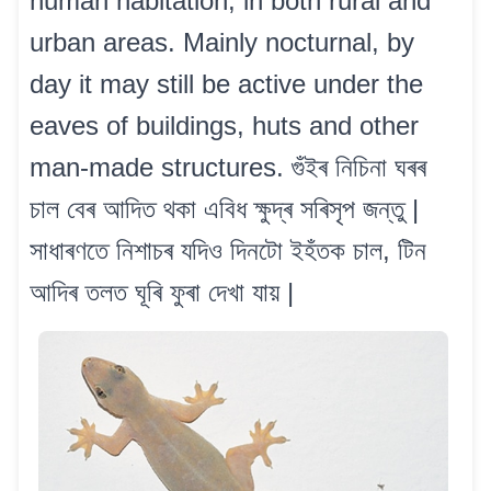
human habitation, in both rural and
urban areas. Mainly nocturnal, by
day it may still be active under the
eaves of buildings, huts and other
man-made structures. গুঁইৰ নিচিনা ঘৰৰ
চাল বেৰ আদিত থকা এবিধ ক্ষুদ্ৰ সৰিসৃপ জন্তু |
সাধাৰণতে নিশাচৰ যদিও দিনটো ইহঁতক চাল, টিন
আদিৰ তলত ঘূৰি ফুৰা দেখা যায় |