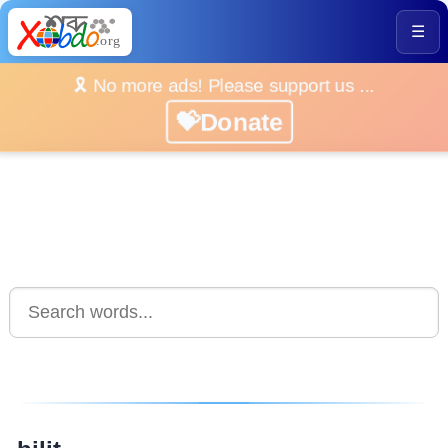
☰
🎗️ No more ads! Please support us ...
💝Donate