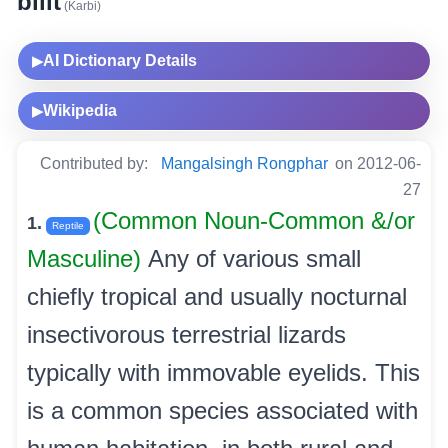
bilit
(Karbi)
AI Dictionary Details
▶
Wikipedia
▶
Contributed by:
Mangalsingh Rongphar
on 2012-06-
27
(Common Noun-Common &/or
1.
Reptile
Masculine)
Any of various small
chiefly tropical and usually nocturnal
insectivorous terrestrial lizards
typically with immovable eyelids. This
is a common species associated with