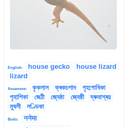
house gecko
house lizard
English:
lizard
কৃকলাস
ক্ৰকচপাদ
গৃহগোধিকা
Assamese:
গৃহাপিকা
জেঠী
জ্যেষ্ঠা
জ্যেষ্ঠী
দ্ৰুমাশ্ৰয়
মুষলী
লণ্ডিকা
ननेमा
Bodo: