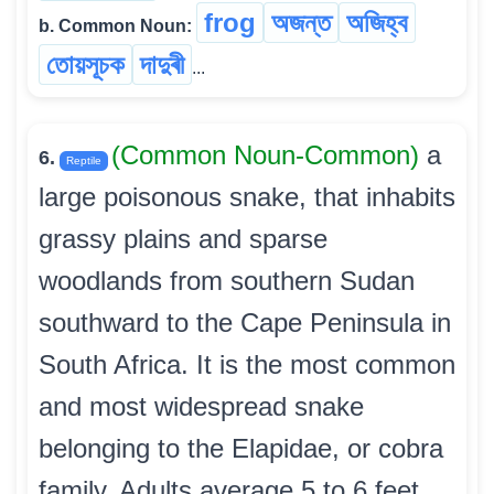
frog
অজন্ত
অজিহ্ব
b. Common Noun:
তোয়সূচক
দাদুৰী
...
(Common Noun-Common)
a
6.
Reptile
large poisonous snake, that inhabits
grassy plains and sparse
woodlands from southern Sudan
southward to the Cape Peninsula in
South Africa. It is the most common
and most widespread snake
belonging to the Elapidae, or cobra
family. Adults average 5 to 6 feet