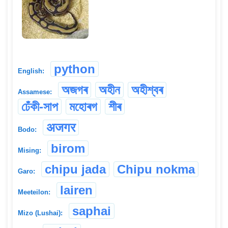
python
English:
অজগৰ
অহীন
অহীশ্বৰ
Assamese:
ঢেঁকী-সাপ
মহোৰগ
শীৰ
अजगर
Bodo:
birom
Mising:
chipu jada
Chipu nokma
Garo:
lairen
Meeteilon:
saphai
Mizo (Lushai):