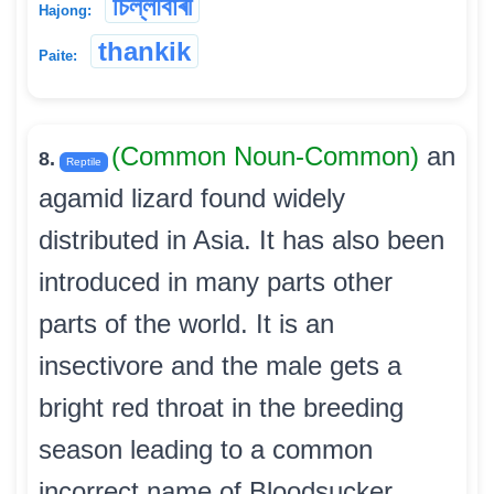
চিল্লৗবাৰী
Hajong:
thankik
Paite:
(Common Noun-Common)
an
8.
Reptile
agamid lizard found widely
distributed in Asia. It has also been
introduced in many parts other
parts of the world. It is an
insectivore and the male gets a
bright red throat in the breeding
season leading to a common
incorrect name of Bloodsucker.