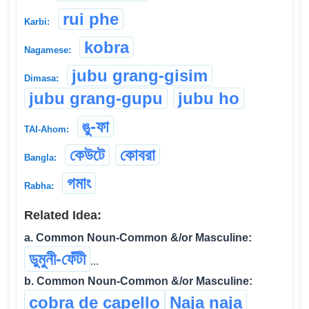
rui phe
Karbi:
kobra
Nagamese:
jubu grang-gisim
Dimasa:
jubu grang-gupu
jubu ho
ঙু-ফা
TAI-Ahom:
কেউটে
কোবরা
Bangla:
গমাং
Rabha:
Related Idea:
a. Common Noun-Common &/or Masculine:
ডুমুনী-ফেঁটী
...
b. Common Noun-Common &/or Masculine:
cobra de capello
Naja naja