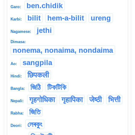
ben.chidik
Garo:
bilit
hem-a-bilit
ureng
Karbi:
jethi
Nagamese:
Dimasa:
nonema, nonaima, nondaima
sangpila
Ao:
छिपकली
Hindi:
জিঠি
টিকটিকি
Bangla:
गृहगोधिका
गृहापिका
जेष्ठी
भित्ती
Nepali:
জিতি
Rabha:
লেৰকুং
Deori: