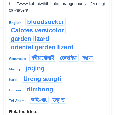
http://www.kabiniwildlifeblog.orangecounty.in/ecologi
cal-haven/
bloodsucker
English:
Calotes versicolor
garden lizard
oriental garden lizard
গৰীয়াখোদাই
তেজপিয়া
মঙলা
Assamese:
jo:jing
Mising:
Ureng sangti
Karbi:
dimbong
Dimasa:
আই-খাং
তক্ ত
TAI-Ahom:
Related Idea: