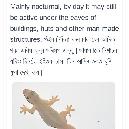
Mainly nocturnal, by day it may still
be active under the eaves of
buildings, huts and other man-made
structures. গুঁইৰ নিচিনা ঘৰৰ চাল বেৰ আদিত
থকা এবিধ ক্ষুদ্ৰ সৰিসৃপ জন্তু | সাধাৰণতে নিশাচৰ
যদিও দিনটো ইহঁতক চাল, টিন আদিৰ তলত ঘূৰি
ফুৰা দেখা যায় |