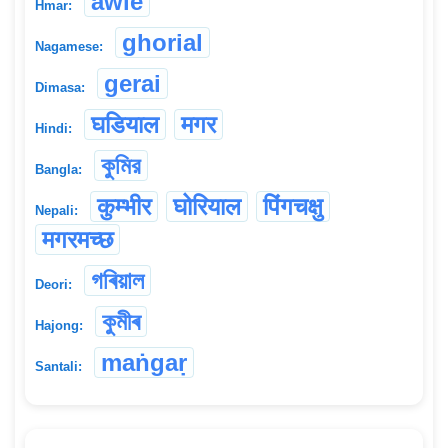
awle
Hmar:
ghorial
Nagamese:
gerai
Dimasa:
घडियाल
मगर
Hindi:
কুমির
Bangla:
कुम्भीर
घोरियाल
पिंगचक्षु
Nepali:
मगरमच्छ
গৰিয়াল
Deori:
কুমীৰ
Hajong:
maṅgaṛ
Santali: