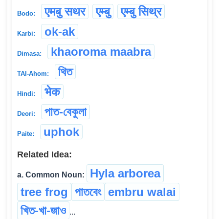
एमबु सथर
एम्बु
एम्बु सिथ्र
Bodo:
ok-ak
Karbi:
khaoroma maabra
Dimasa:
থিত
TAI-Ahom:
भेक
Hindi:
পাত-বেকুলা
Deori:
uphok
Paite:
Related Idea:
Hyla arborea
a. Common Noun:
tree frog
পাতবেং
embru walai
খিত-খা-জাও
...