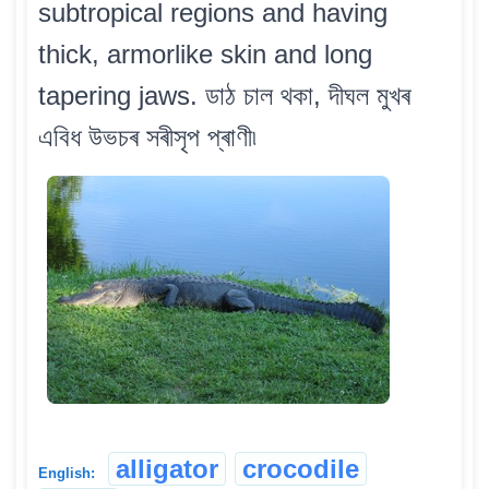
subtropical regions and having
thick, armorlike skin and long
tapering jaws. ডাঠ চাল থকা, দীঘল মুখৰ
এবিধ উভচৰ সৰীসৃপ প্ৰাণী৷
alligator
crocodile
English: