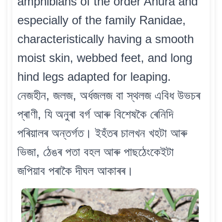
amphibians of the order Anura and
especially of the family Ranidae,
characteristically having a smooth
moist skin, webbed feet, and long
hind legs adapted for leaping.
নেজহীন, জলজ, অৰ্ধজলজ বা স্থলজ এবিধ উভচৰ
প্ৰাণী, যি অনুৰা বৰ্গ আৰু বিশেষকৈ ৰেনিদি
পৰিয়ালৰ অন্তৰ্গত। ইহঁতৰ চালখন খহটা আৰু
ভিজা, ঠেঙৰ পতা বহল আৰু পাছঠেংকেইটা
জপিয়াব পৰাকৈ দীঘল আকাৰৰ।