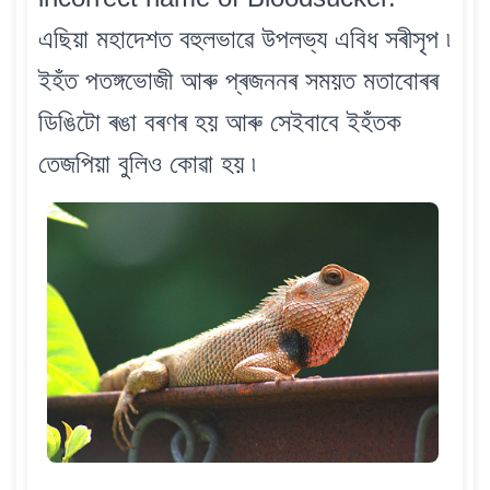
এছিয়া মহাদেশত বহুলভাৱে উপলভ্য এবিধ সৰীসৃপ ৷
ইহঁত পতঙ্গভোজী আৰু প্ৰজননৰ সময়ত মতাবোৰৰ
ডিঙিটো ৰঙা বৰণৰ হয় আৰু সেইবাবে ইহঁতক
তেজপিয়া বুলিও কোৱা হয় ৷