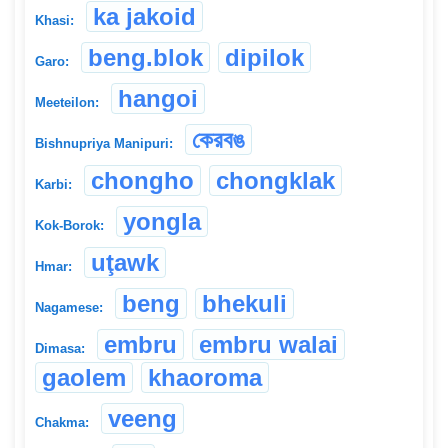
ka jakoid
Khasi:
beng.blok
dipilok
Garo:
hangoi
Meeteilon:
কেরবঙ
Bishnupriya Manipuri:
chongho
chongklak
Karbi:
yongla
Kok-Borok:
uţawk
Hmar:
beng
bhekuli
Nagamese:
embru
embru walai
Dimasa:
gaolem
khaoroma
veeng
Chakma: