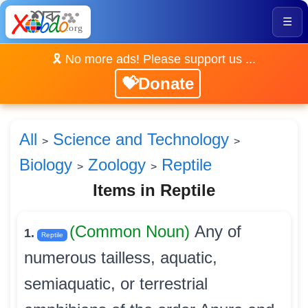
☰
🎗️ No more ads! Please support us ...
💝Donate
All
Science and Technology
>
>
Biology
Zoology
Reptile
>
>
Items in Reptile
(Common Noun)
Any of
1.
Reptile
numerous tailless, aquatic,
semiaquatic, or terrestrial