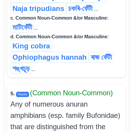
Naja tripudians
চকৰি-ফেঁটী
...
c. Common Noun-Common &/or Masculine:
মাটিফেঁটী
...
d. Common Noun-Common &/or Masculine:
King cobra
Ophiophagus hannah
ৰাজ ফেঁটী
শঙ্খচূড়
...
(Common Noun-Common)
5.
Reptile
Any of numerous anuran
amphibians (esp. family Bufonidae)
that are distinguished from the