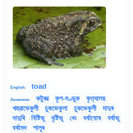
toad
English:
কটুৰৱ
কূপ-মণ্ডুক
কৃত্যালয়
Assamese:
খহুৱাভেকুলী
চুকভেকুলা
চুকভেকুলী
দাদুৰ
দাদুৰি
বিষ্টিভূ
বৃষ্টিভূ
বেং
বৰ্ষাঘোষ
বৰ্ষাভূ
বৰ্ষামদ
শালুৰ