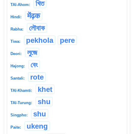
খিত
TAI-Ahom:
मेंढ़क
Hindi:
লৌবাক
Rabha:
pekhola
pere
Tiwa:
লুজে
Deori:
বেং
Hajong:
rote
Santali:
khet
TAI-Khamti:
shu
TAI-Turung:
shu
Singpho:
ukeng
Paite: