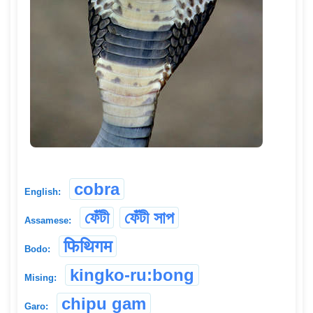
cobra
English:
ফেঁটী
ফেঁটী সাপ
Assamese:
फिथिगम
Bodo:
kingko-ru:bong
Mising:
chipu gam
Garo: