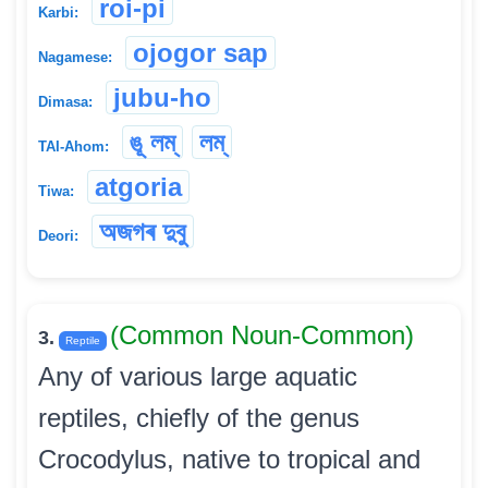
roi-pi
Karbi:
ojogor sap
Nagamese:
jubu-ho
Dimasa:
ঙূ লম্
লম্
TAI-Ahom:
atgoria
Tiwa:
অজগৰ দুবু
Deori:
(Common Noun-Common)
3.
Reptile
Any of various large aquatic
reptiles, chiefly of the genus
Crocodylus, native to tropical and