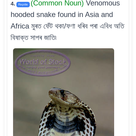
(Common Noun)
Venomous
4.
Reptile
hooded snake found in Asia and
Africa মুৰত ফেঁট থকা/ফণা ধৰিব পৰা এবিধ অতি
বিষাক্ত সাপৰ জাতি৷