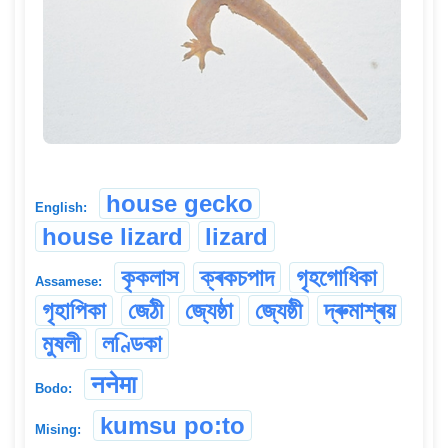
house gecko
English:
house lizard
lizard
কৃকলাস
ক্ৰকচপাদ
গৃহগোধিকা
Assamese:
গৃহাপিকা
জেঠী
জ্যেষ্ঠা
জ্যেষ্ঠী
দ্ৰুমাশ্ৰয়
মুষলী
লণ্ডিকা
ननेमा
Bodo:
kumsu po:to
Mising: