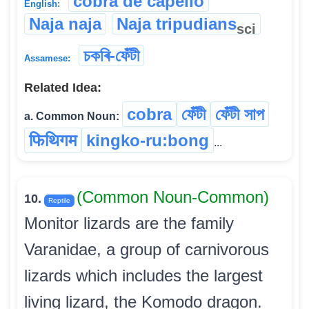
cobra de capello
English:
Naja naja
Naja tripudians
sci
চকৰি-ফেঁটী
Assamese:
Related Idea:
cobra
ফেঁটী
ফেঁটী সাপ
a. Common Noun:
फिथिगम
kingko-ru:bong
...
(Common Noun-Common)
10.
Reptile
Monitor lizards are the family
Varanidae, a group of carnivorous
lizards which includes the largest
living lizard, the Komodo dragon.