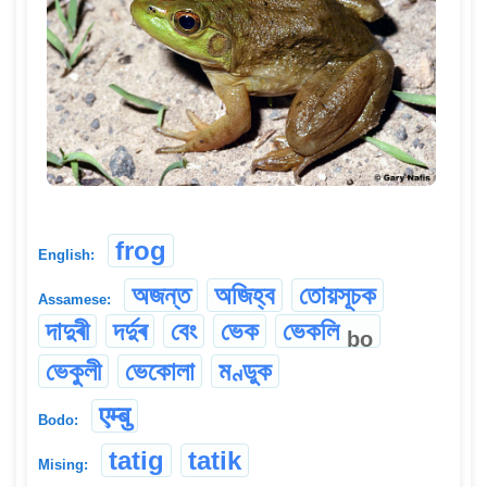
frog
English:
অজন্ত
অজিহ্ব
তোয়সূচক
Assamese:
দাদুৰী
দৰ্দুৰ
বেং
ভেক
ভেকলি
bo
ভেকুলী
ভেকোলা
মণ্ডুক
एम्बु
Bodo:
tatig
tatik
Mising: