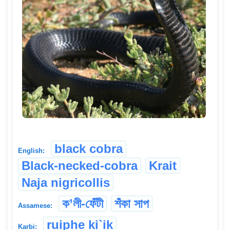
black cobra
English:
Black-necked-cobra
Krait
Naja nigricollis
ক’লী-ফেঁটী
শঁকা সাপ
Assamese:
ruiphe ki`ik
Karbi: