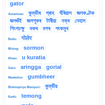
gator
কুম্ভীৰ
গ্ৰাহ
ঘঁৰিয়াল
জলকণ্টক
Assamese:
জলগুঁই
জলশূকৰ
টাৰীয়া
নক্ৰ
নেহাল
পিংগচক্ষু
মকৰ
মগৰ
শংকমুখ
गोलेर
Bodo:
sormon
Mising:
u kuratia
Khasi:
aringga
gorial
Garo:
gumbheer
Meeteilon:
কুম্ভীর
Bishnupriya Manipuri:
temong
Karbi: