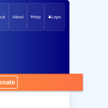
cal
ℹ️
About
❓
Help
👤
Login
nate