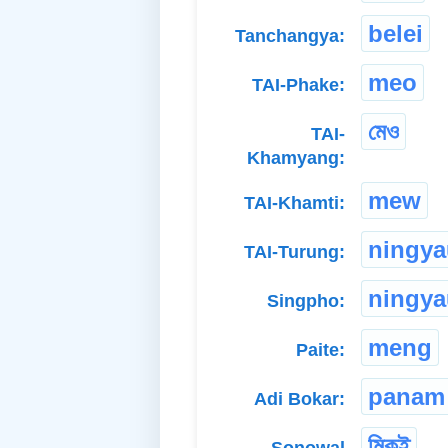
belei
Tanchangya:
meo
TAI-Phake:
মেও
TAI-
Khamyang:
mew
TAI-Khamti:
ningya
TAI-Turung:
ningya
Singpho:
meng
Paite:
panam
Adi Bokar:
মিক‌ই