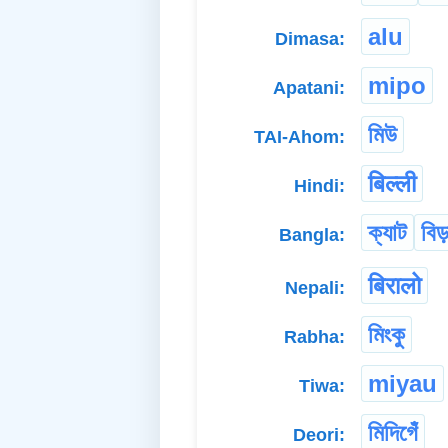
alu
Dimasa:
mipo
Apatani:
মিউ
TAI-Ahom:
बिल्ली
Hindi:
ক্যাট
বিড়
Bangla:
बिरालो
Nepali:
মিংকু
Rabha:
miyau
Tiwa:
মিদিগেঁ
Deori: