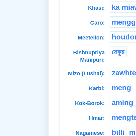
ka mia
Khasi:
mengg
Garo:
houdo
Meeteilon:
মেকুর
Bishnupriya
Manipuri:
zawhte
Mizo (Lushai):
meng
Karbi:
aming
Kok-Borok:
mengt
Hmar:
billi
m
Nagamese: