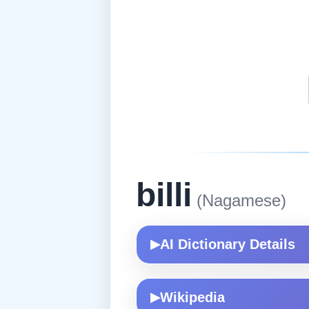
billi
(Nagamese)
AI Dictionary Details
▶
Wikipedia
▶