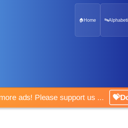
🏠
Home
🔤
Alphabeti
o more ads! Please support us ...
💝Do