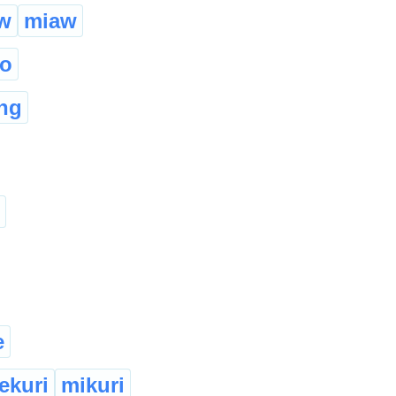
w
miaw
o
ng
e
ekuri
mikuri