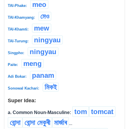
meo
TAI-Phake:
মেও
TAI-Khamyang:
mew
TAI-Khamti:
ningyau
TAI-Turung:
ningyau
Singpho:
meng
Paite:
panam
Adi Bokar:
মিক‌ই
Sonowal Kachari:
Super Idea:
tom
tomcat
a. Common Noun-Masculine:
বোন্দা
বোন্দা মেকুৰী
মাৰ্জাৰ
...