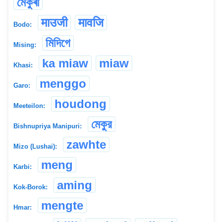
মেকুৰী
माउजी
मावजि
Bodo:
মিদিগে
Mising:
ka miaw
miaw
Khasi:
menggo
Garo:
houdong
Meeteilon:
মেকুর
Bishnupriya Manipuri:
zawhte
Mizo (Lushai):
meng
Karbi:
aming
Kok-Borok:
mengte
Hmar: