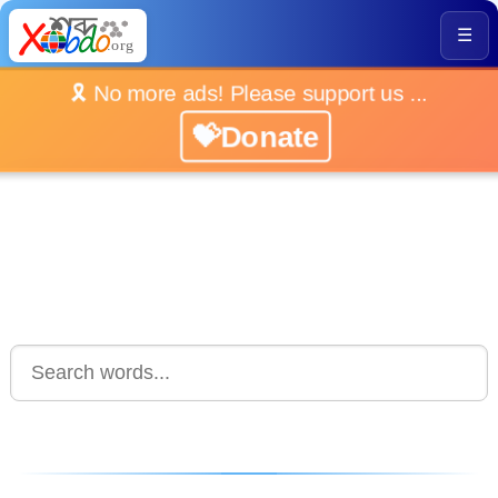
☰
🎗️ No more ads! Please support us ...
💝Donate