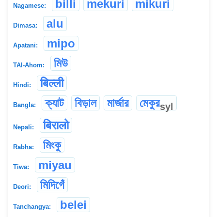
billi
mekuri
mikuri
Nagamese:
alu
Dimasa:
mipo
Apatani:
মিউ
TAI-Ahom:
बिल्ली
Hindi:
ক্যাট
বিড়াল
মার্জার
মেকুর
syl
Bangla:
बिरालो
Nepali:
মিংকু
Rabha:
miyau
Tiwa:
মিদিগেঁ
Deori:
belei
Tanchangya: