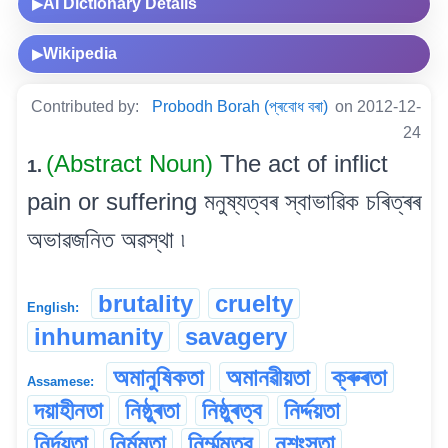
AI Dictionary Details
▶
Wikipedia
▶
Contributed by:
Probodh Borah (প্ৰবোধ বৰা)
on 2012-12-
24
(Abstract Noun)
The act of inflict
1.
pain or suffering মনুষ্যত্বৰ স্বাভাৱিক চৰিত্ৰৰ
অভাৱজনিত অৱস্থা ৷
brutality
cruelty
English:
inhumanity
savagery
অমানুষিকতা
অমানৱীয়তা
ক্ৰুৰতা
Assamese:
দয়াহীনতা
নিষ্ঠুৰতা
নিষ্ঠুৰত্ব
নিৰ্দ্দয়তা
নিৰ্দয়তা
নিৰ্মমতা
নিৰ্ম্মমত্ব
নৃশংসতা