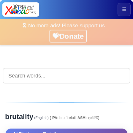
☰
🎗️ No more ads! Please support us ...
💝Donate
brutality
(English)
[
IPA:
bruːˈtælətiː
ASM:
ব্ৰুটেলিটি]