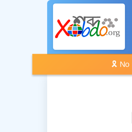
🎗️ No