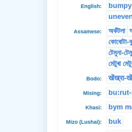
bumpy
English:
uneve
অকঁটলা
Assamese:
কোৰোটা-কু
টেমুনা-টেম
মেটুৰা মেটু
खेंख्रा-खे
Bodo:
bu:rut-
Mising:
bym m
Khasi:
buk
Mizo (Lushai):