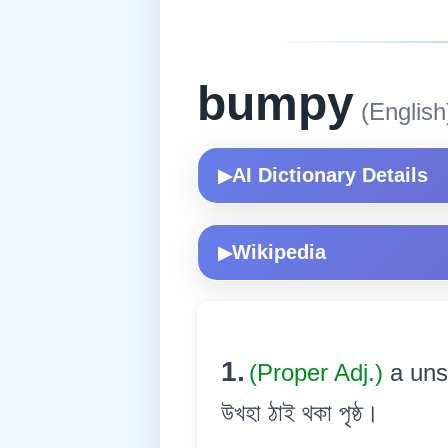
bumpy
(English
AI Dictionary Details
▶
Wikipedia
▶
1.
(Proper Adj.)
a uns
উখহা ঠাই থকা পৃষ্ঠ।