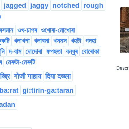
jagged
jaggy
notched
rough
n
অসমান
ওখ-চাপৰ
ওখোৰা-মোখোৰা
ৰুটি
খলাখপা
খলাবমা
খসমস
খহটা
গদহা
ুনি
দ-বাম
দোদোৰা
ফপহুতা
বন্ধুৰ
বোৰোকা
ৰ
মেৰুটা-মেৰুটি
Descr
ंख्रि
गोजौ गाहाय
दिया दख्ला
ba:rat
gi:tirin-ga:taran
adan