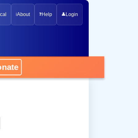
cal
ℹ️
About
❓
Help
👤
Login
onate