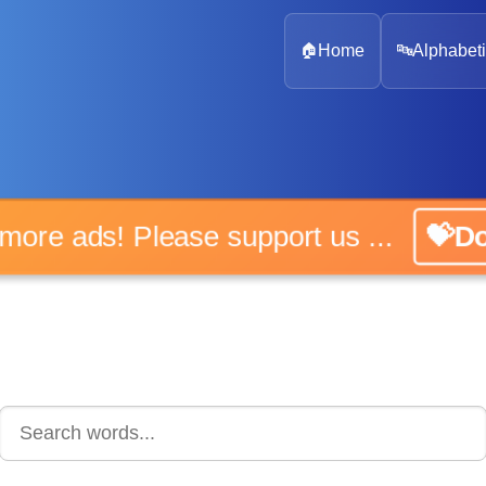
🏠
Home
🔤
Alphabeti
 more ads! Please support us ...
💝D