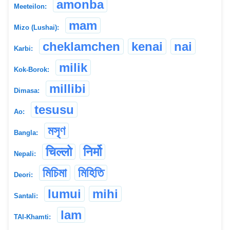
amonba
Meeteilon:
mam
Mizo (Lushai):
cheklamchen
kenai
nai
Karbi:
milik
Kok-Borok:
millibi
Dimasa:
tesusu
Ao:
মসৃণ
Bangla:
चिल्लो
निर्मो
Nepali:
মিচিমা
মিহিতি
Deori:
lumui
mihi
Santali:
lam
TAI-Khamti: