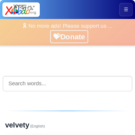
☰
🎗️ No more ads! Please support us ...
💝Donate
velvety
(English)