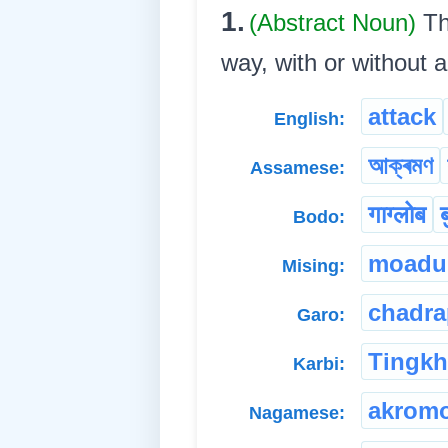
1.
(Abstract Noun)
Th
way, with or without a we
attack
English:
আক্ৰমণ
Assamese:
गाग्लोब
Bodo:
moadu
Mising:
chadra
Garo:
Tingk
Karbi:
akrom
Nagamese: