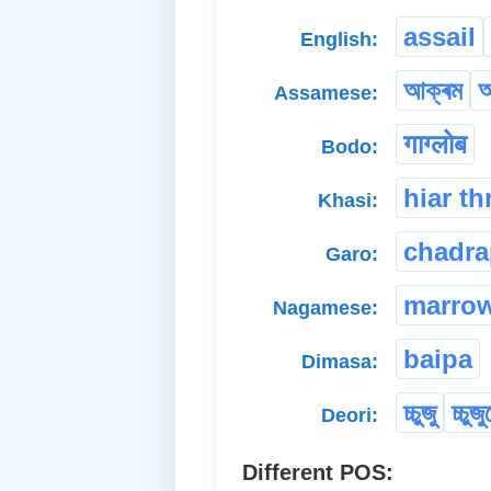
assail
English:
আক্ৰম
আ
Assamese:
गाग्लोब
Bodo:
hiar t
Khasi:
chadra
Garo:
marro
Nagamese:
baipa
Dimasa:
চ্চুজু
চ্চুজু
Deori:
Different POS: