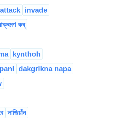
attack
invade
ক্ৰমণ কৰ্
hma
kynthoh
pani
dakgrikna napa
w
বে
লাজিয়াঁন