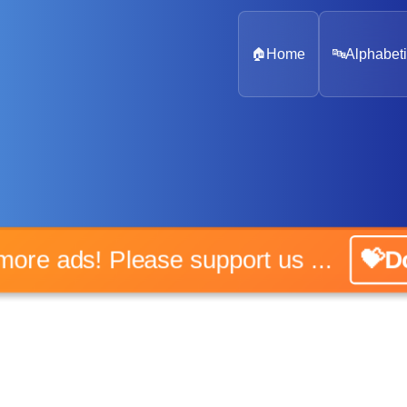
🏠
Home
🔤
Alphabeti
o more ads! Please support us ...
💝Do