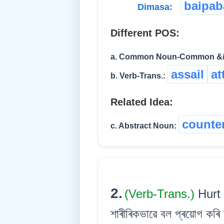
baipab
Dimasa:
Different POS:
a. Common Noun-Common &/o
assail
at
b. Verb-Trans.:
Related Idea:
counter
c. Abstract Noun:
2.
(Verb-Trans.)
Hurt 
শাৰীৰিকভাৱে বল প্ৰয়োগ কৰ