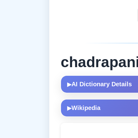
chadrapan
AI Dictionary Details
▶
Wikipedia
▶