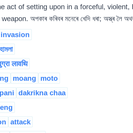
e act of setting upon in a forceful, violent,
apon. অপকাৰ কৰিবৰ মনেৰে খেদি ধৰা; অস্ত্ৰ লৈ অথবা ব
invasion
হামলা
बुग्रा लावथि
ng
moang
moto
pani
dakrikna chaa
heng
on
attack