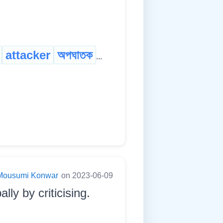
attacker
অপঘাতক
...
Mousumi Konwar
on 2023-06-09
ly by criticising.