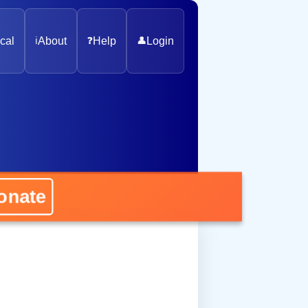
cal
ℹ️
About
❓
Help
👤
Login
nate