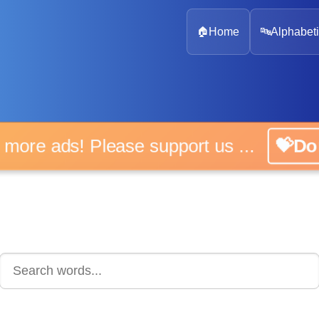
🏠
Home
🔤
Alphabeti
 more ads! Please support us ...
💝D