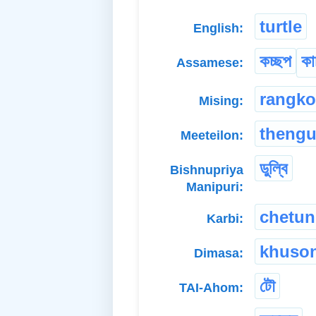
turtle
English:
কচ্ছপ
কা
Assamese:
rangk
Mising:
theng
Meeteilon:
ডুল্বি
Bishnupriya
Manipuri:
chetu
Karbi:
khuso
Dimasa:
টৌ
TAI-Ahom: