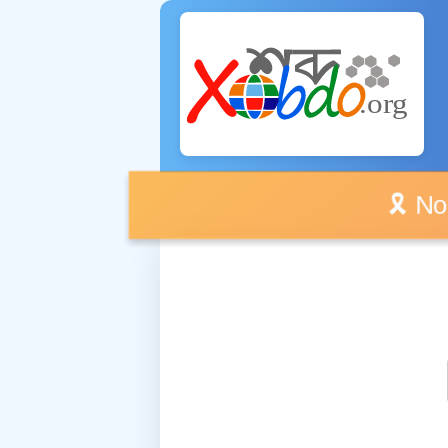
🎗️ No