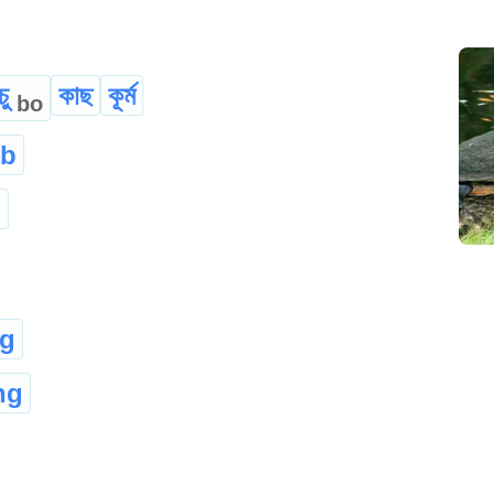
চু
কাছ
কূৰ্ম
bo
ob
u
ng
ng