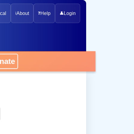
cal
ℹ️
About
❓
Help
👤
Login
onate