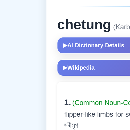
chetung
(Karb
AI Dictionary Details
▶
Wikipedia
▶
1.
(Common Noun-
flipper-like limbs for sw
সৰীসৃপ