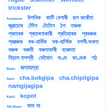
trickster
উপধিক
কাটি বেপাৰী
ছল কৰোঁতা
Assamese:
জুৱাচোৰ
টেটন
টেটোন
ঠগ
তঞ্চক
প্ৰতাৰক
প্ৰতাৰণাকাৰী
প্ৰতিহাৰক
প্ৰবঞ্চক
প্ৰৱঞ্চক
বক-ধাৰ্মিক
বক-ধাৰ্ম্মিক
বগলী-ভকত
বঞ্চক
বঞ্চতী
বঞ্চনাকাৰী
বঞ্চোতা
বিড়াল তপস্বী
বেইমান
ভণ্ড
ভাণ্ডক
শঠ
थगायग्रा
Bodo:
cha.bokgipa
cha.chipilgipa
Garo:
namgijagipa
kopot
Karbi:
ফাম লা
TAI-Ahom: