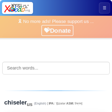
☰
🎗️ No more ads! Please support us ...
💝Donate
chiseler
us
(English)
[
IPA:
ˈtʃɪzələr
ASM:
চিজ্‌লাৰ]