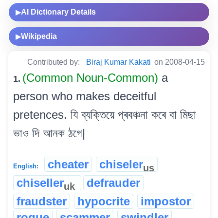
AI Dictionary Details
▶
Wikipedia
▶
Contributed by:
Biraj Kumar Kakati
on 2008-04-15
(Common Noun-Common)
a
1.
person who makes deceitful
pretences. যি ব্যক্তিয়ে প্ৰবঞ্চনা কৰে বা মিছা
ভাও দি আনক ঠগে|
cheater
chiseler
us
English:
chiseller
defrauder
uk
fraudster
hypocrite
impostor
rogue
scammer
swindler