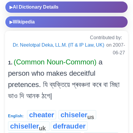
AI Dictionary Details
▶
Wikipedia
▶
Contributed by:
Dr. Neelotpal Deka, LL.M. (IT & IP Law, UK)
on 2007-
06-27
(Common Noun-Common)
a
1.
person who makes deceitful
pretences. যি ব্যক্তিয়ে প্ৰবঞ্চনা কৰে বা মিছা
ভাও দি আনক ঠগে|
cheater
chiseler
us
English:
chiseller
defrauder
uk