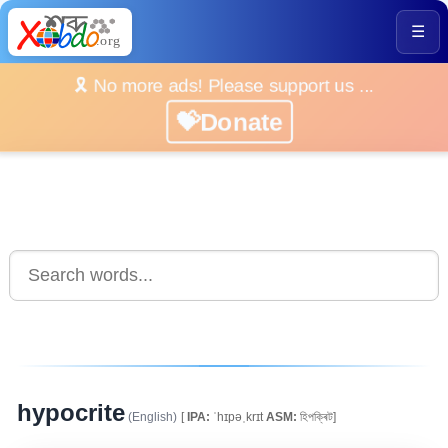
☰
🎗️ No more ads! Please support us ...
💝Donate
hypocrite
(English)
[
IPA:
ˈhɪpəˌkrɪt
ASM:
হিপক্ৰিট]