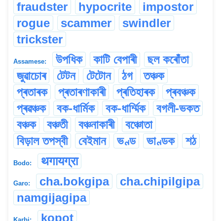
fraudster
hypocrite
impostor
rogue
scammer
swindler
trickster
উপধিক
কাটি বেপাৰী
ছল কৰোঁতা
Assamese:
জুৱাচোৰ
টেটন
টেটোন
ঠগ
তঞ্চক
প্ৰতাৰক
প্ৰতাৰণাকাৰী
প্ৰতিহাৰক
প্ৰবঞ্চক
প্ৰৱঞ্চক
বক-ধাৰ্মিক
বক-ধাৰ্ম্মিক
বগলী-ভকত
বঞ্চক
বঞ্চতী
বঞ্চনাকাৰী
বঞ্চোতা
বিড়াল তপস্বী
বেইমান
ভণ্ড
ভাণ্ডক
শঠ
थगायग्रा
Bodo:
cha.bokgipa
cha.chipilgipa
Garo:
namgijagipa
kopot
Karbi: