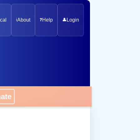
cal
ℹ️
About
❓
Help
👤
Login
onate