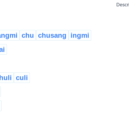
Descr
angmi
chu
chusang
ingmi
ai
huli
culi