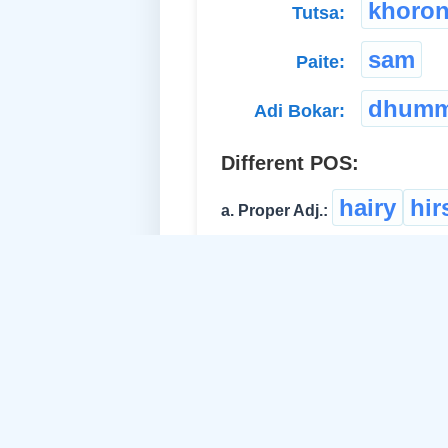
khoro
Tutsa:
sam
Paite:
dhumm
Adi Bokar:
Different POS:
hairy
hir
a. Proper Adj.:
Related Idea:
co
b. Abstract Noun-Neuter: