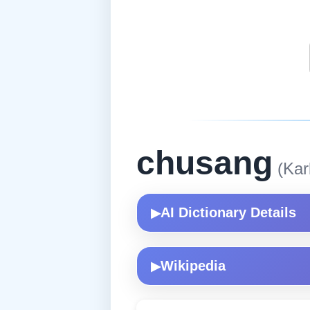
chusang
(Kar
AI Dictionary Details
▶
Wikipedia
▶