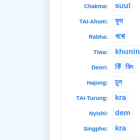
suul
Chakma:
ফুম
TAI-Ahom:
খৰো
Rabha:
khuni
Tiwa:
কিঁ
কিং
Deori:
চুল
Hajong:
kra
TAI-Turung:
dem
Nyishi:
kra
Singpho: