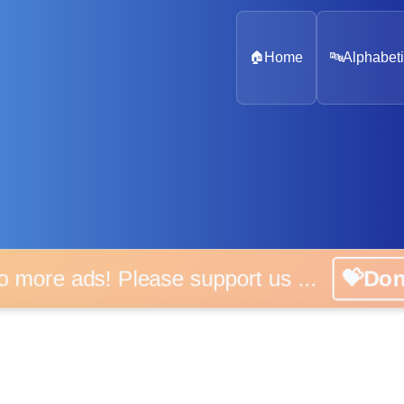
🏠
Home
🔤
Alphabeti
 more ads! Please support us ...
💝D