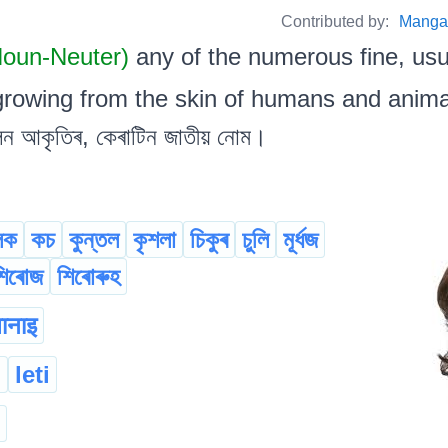
Contributed by:
Manga
 Noun-Neuter)
any of the numerous fine, usua
rowing from the skin of humans and animals. ম
েলন আকৃতিৰ, কেৰাটিন জাতীয় নোম।
লক
কচ
কুন্তল
কৃশলা
চিকুৰ
চুলি
মূৰ্ধজ
শিৰোজ
শিৰোৰুহ
ानाइ
d
leti