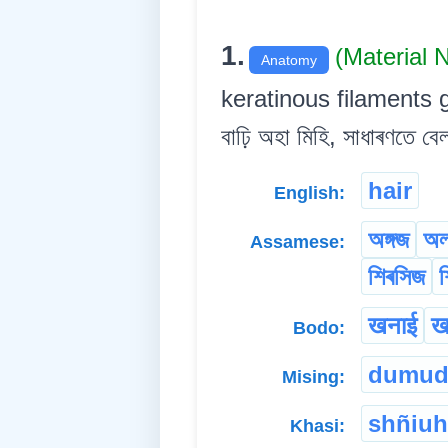
1.
(Material
Anatomy
keratinous filaments g
বাঢ়ি অহা মিহি, সাধাৰণতে ব
hair
English:
অঙ্গজ
অ
Assamese:
শিৰসিজ
खनाई
ख
Bodo:
dumu
Mising:
shñiuh
Khasi: