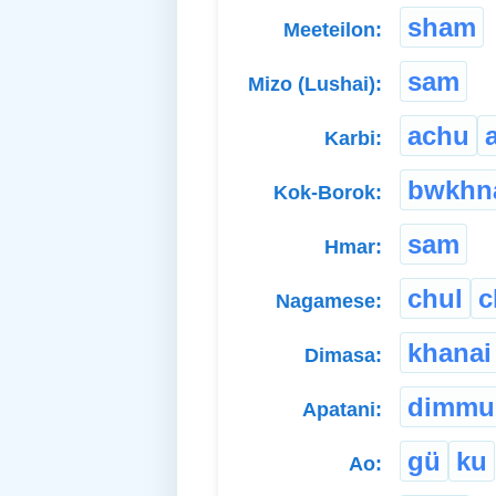
sham
Meeteilon:
sam
Mizo (Lushai):
achu
Karbi:
bwkhn
Kok-Borok:
sam
Hmar:
chul
c
Nagamese:
khanai
Dimasa:
dimmu
Apatani:
gü
ku
Ao: