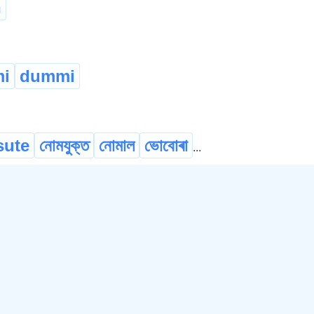
n
i
dummi
sute
নোমযুক্ত
নোমাল
ভোবোৰা
...
iffure
hairstyle
কেশ-কৰ্ম
কেশ-কৰ্ম্ম
কেশ-বিন্যাস
©
2026
xobdo.org - a dictionary by you, for you, of you !!