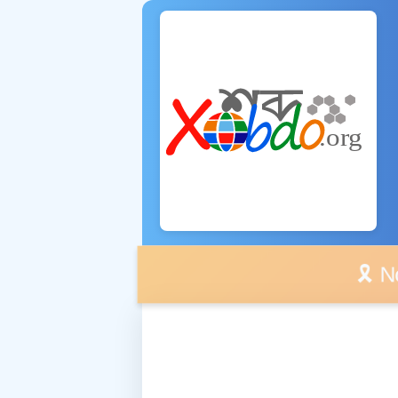
🎗️ No