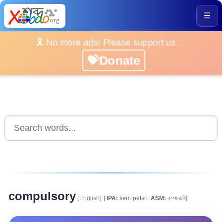
☰
🎗️ No more ads! Please support us ...
💝Donate
compulsory
(English)
[
IPA:
kəmˈpəlsriː
ASM:
কম্পালচৰি]