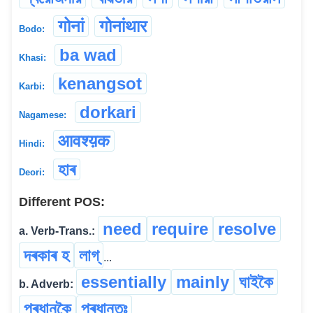
गोनां
गोनांथार
Bodo:
ba wad
Khasi:
kenangsot
Karbi:
dorkari
Nagamese:
आवश्य़क
Hindi:
হাৰ
Deori:
Different POS:
need
require
resolve
a. Verb-Trans.:
দৰকাৰ হ
লাগ্
...
essentially
mainly
ঘাইকৈ
b. Adverb:
প্ৰধানকৈ
প্ৰধানতঃ
...