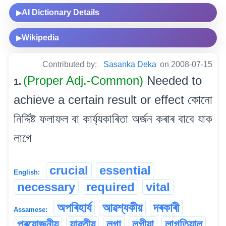
AI Dictionary Details
▶
Wikipedia
▶
Contributed by:
Sasanka Deka
on 2008-07-15
(Proper Adj.-Common)
Needed to
1.
achieve a certain result or effect কোনো
নিৰ্দ্দিষ্ট ফলাফল বা কাৰ্য্যকাৰিতা অৰ্জন কৰাৰ বাবে যাক
লাগে
crucial
essential
English:
necessary
required
vital
অপৰিহাৰ্য
আৱশ্যকীয়
দৰকাৰী
Assamese:
প্ৰয়োজনীয়
যাৱতীয়
লগা
লগীয়া
লাগতিয়াল