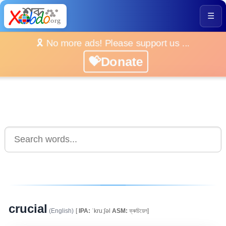
☰
🎗️ No more ads! Please support us ...
💝Donate
crucial
(English)
[
IPA:
ˈkruːʃəl
ASM:
ক্ৰুচিয়েল]