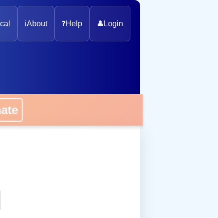
cal
ℹ️
About
❓
Help
👤
Login
onate