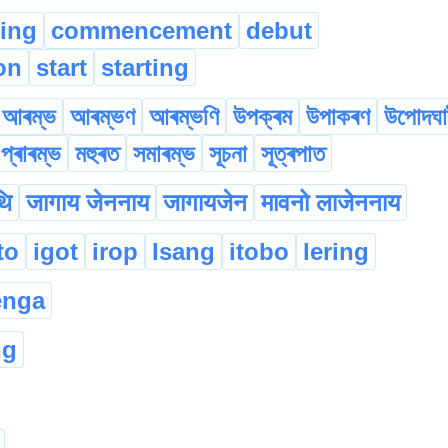
ing
commencement
debut
ion
start
starting
আৰম্ভ
আৰম্ভণ
আৰম্ভণি
উপক্ৰম
উপাকৰণ
উপোদঘা
প্ৰাৰম্ভ
মহুৰত
সমাৰম্ভ
সূচনা
সূত্ৰপাত
थि
जागाय जेननाय
जागायजेन
मावनो लाजेननाय
to
igot
irop
Isang
itobo
lering
enga
ng