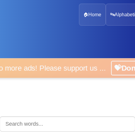
🏠
Home
🔤
Alphabeti
 more ads! Please support us ...
💝D