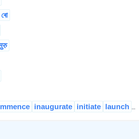
 ৰো
ुरु
ommence
inaugurate
initiate
launch
...