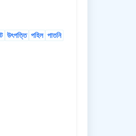
ট
উৎপত্তি
পহিল
পাতনি