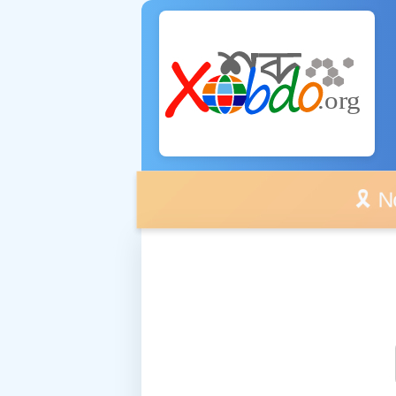
🎗️ No