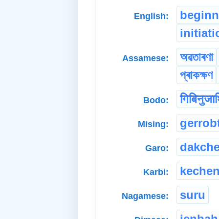
beginn
English:
initiat
অৱতাৰণা
Assamese:
প্ৰাকক্ষণ
गिबिनुजा
Bodo:
gerrob
Mising:
dakch
Garo:
keche
Karbi:
suru
Nagamese:
jenbah