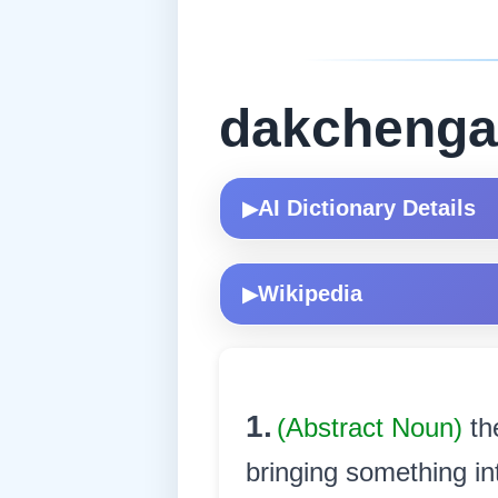
dakchenga
AI Dictionary Details
▶
Wikipedia
▶
1.
(Abstract Noun)
th
bringing something into a