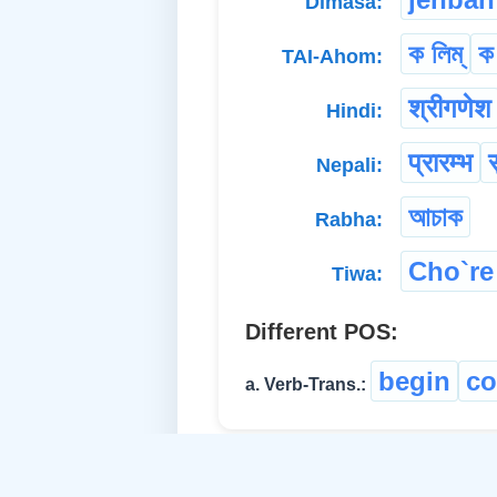
Dimasa:
ক লিম্
ক
TAI-Ahom:
श्रीगणेश
Hindi:
प्रारम्भ
स
Nepali:
আচাক
Rabha:
Cho`re
Tiwa:
Different POS:
begin
c
a. Verb-Trans.: