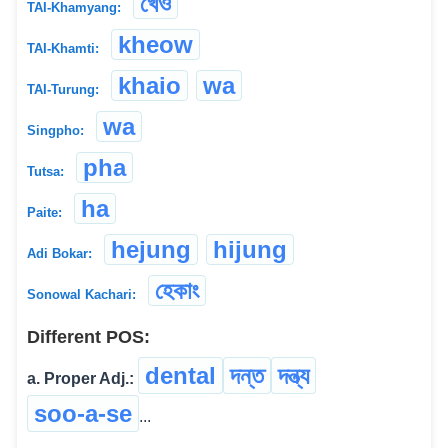
খেও
TAI-Khamyang:
kheow
TAI-Khamti:
khaio
wa
TAI-Turung:
wa
Singpho:
pha
Tutsa:
ha
Paite:
hejung
hijung
Adi Bokar:
হেকাং
Sonowal Kachari:
Different POS:
dental
দন্ত
দন্ত্য
a. Proper Adj.:
soo-a-se
...