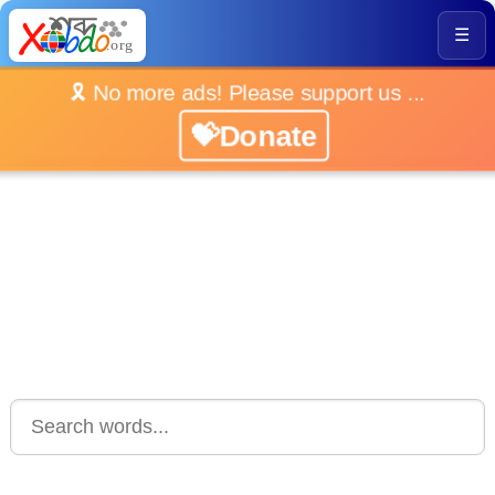
☰
🎗️ No more ads! Please support us ...
💝Donate