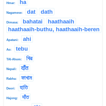
ha
Hmar:
dat
dath
Nagamese:
bahatai
haathaaih
Dimasa:
haathaaih-buthu, haathaaih-beren
ahi
Apatani:
tebu
Ao:
খিৱ
TAI-Ahom:
दाँत
Nepali:
ফাখাম
Rabha:
হাতি
Deori:
দাঁত
Hajong: