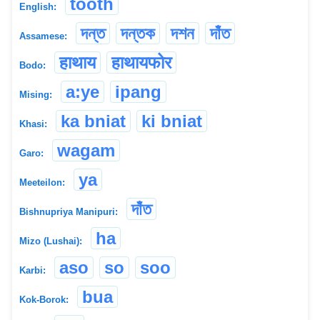
tooth
English:
দন্ত
দন্তক
দশন
দাঁত
Assamese:
हाथाय
हाथायफोर
Bodo:
a:ye
ipang
Mising:
ka bniat
ki bniat
Khasi:
wagam
Garo:
ya
Meeteilon:
দাঁত
Bishnupriya Manipuri:
ha
Mizo (Lushai):
aso
so
soo
Karbi:
bua
Kok-Borok: