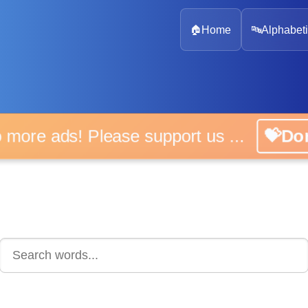
🏠
Home
🔤
Alphabeti
 more ads! Please support us ...
💝D