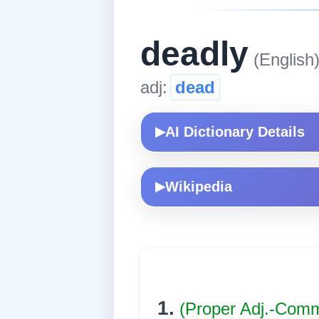
deadly
(English
adj:
dead
AI Dictionary Details
▶
Wikipedia
▶
1.
(Proper Adj.-Com