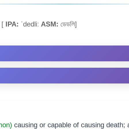
)
[
IPA:
ˈdedliː
ASM:
ডেডলি]
mon)
causing or capable of causing death; 