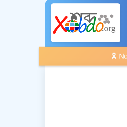
🎗️ No