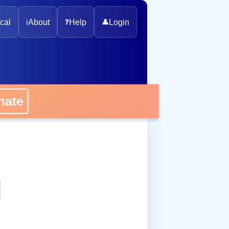
cal
ℹ️
About
❓
Help
👤
Login
onate