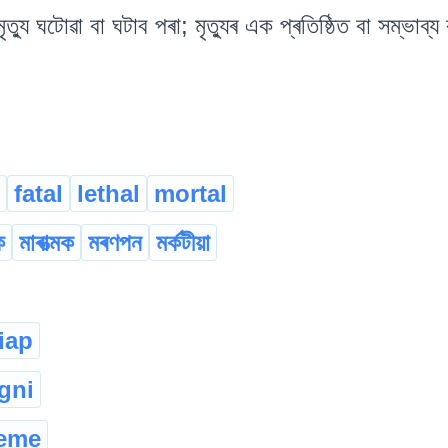
ু ঘটোৱা বা ঘটাব পৰা; মৃত্যুৰ এক প্ৰতিষ্ঠিত বা সম্ভাব্য
fatal
lethal
mortal
ক
মাৰাত্মক
মৰণপন
মৰ্কটীয়া
iap
gni
meme