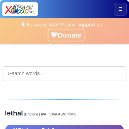
☰
🎗️ No more ads! Please support us ...
💝Donate
lethal
(English)
[
IPA:
ˈliːθəl
ASM:
লিথেল]