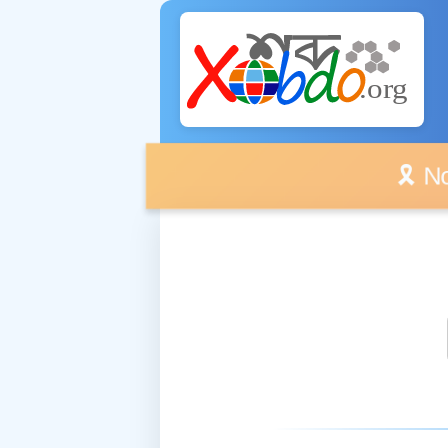
🎗️ No