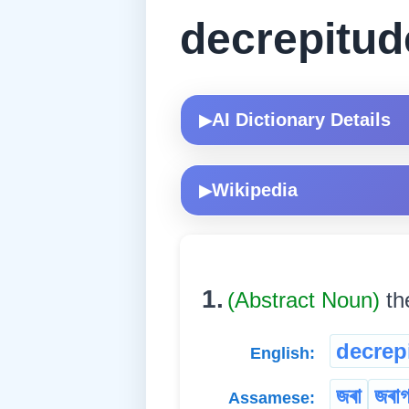
decrepitud
AI Dictionary Details
▶
Wikipedia
▶
1.
(Abstract Noun)
th
decrep
English:
জৰা
জৰাগ
Assamese: