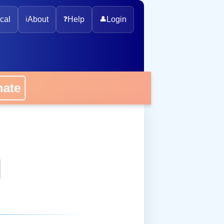
cal
ℹ️
About
❓
Help
👤
Login
onate