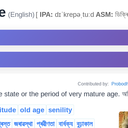
e
(English)
[
IPA:
dɪˈkrepəˌtuːd
ASM:
ডিক্ৰ
Contributed by:
Probodh 
e state or the period of very mature age. অতি
itude
old age
senility
্ৰস্ত
জৰাৱস্থা
প্ৰৱীণতা
বাৰ্ধক্য
বুঢ়াকাল