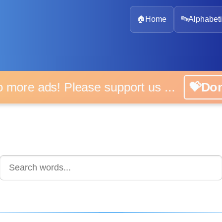
🏠
Home
🔤
Alphabeti
 more ads! Please support us ...
💝D