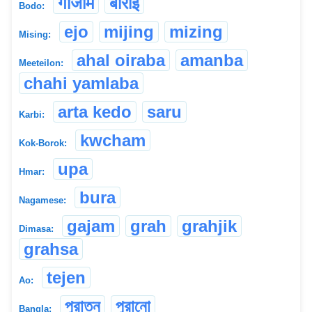
गोजाम
बोराइ
Bodo:
ejo
mijing
mizing
Mising:
ahal oiraba
amanba
Meeteilon:
chahi yamlaba
arta kedo
saru
Karbi:
kwcham
Kok-Borok:
upa
Hmar:
bura
Nagamese:
gajam
grah
grahjik
Dimasa:
grahsa
tejen
Ao:
পুরাতন
পুরানো
Bangla: