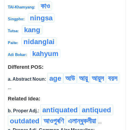
কাও
TAI-Khamyang:
ningsa
Singpho:
kang
Tutsa:
nidanglai
Paite:
kahyum
Adi Bokar:
Different POS:
age
আউ
আয়ু
আয়ুস
বয়স
a. Abstract Noun:
...
Related Idea:
antiquated
antiqued
b. Proper Adj.:
outdated
আওপুৰণি
এলান্ধুকলীয়া
...