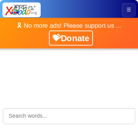
☰
🎗️ No more ads! Please support us ...
💝Donate