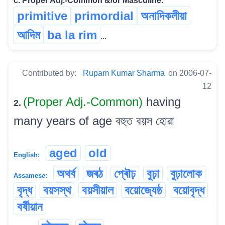
c. Proper Adj.-Common &/or Masculine:
primitive
primordial
অনাদিকলীয়া
আদিম
ba la rim
...
Contributed by:
Rupam Kumar Sharma
on 2006-07-
12
(Proper Adj.-Common)
having
2.
many years of age বহুত বয়স হোৱা
aged
old
English:
অথৰ্ব
জৰঠ
প্ৰৌঢ়
বুঢ়া
বুঢ়ালোক
Assamese:
বৃদ্ধ
বয়সস্থ
বয়সীয়াল
বয়োজ্যেষ্ঠ
বয়োবৃদ্ধ
বৰ্ষীয়ান