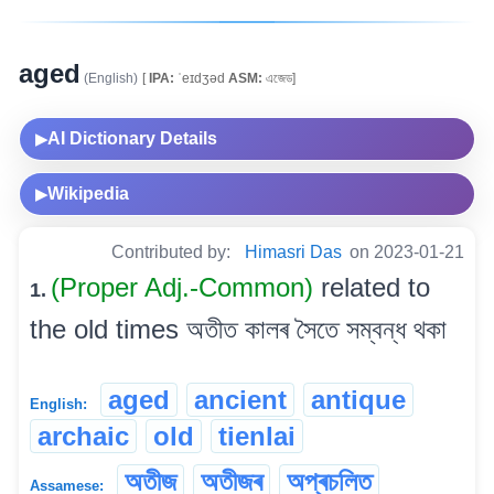
aged
(English)
[
IPA:
ˈeɪdʒəd
ASM:
এজেড]
AI Dictionary Details
▶
Wikipedia
▶
Contributed by:
Himasri Das
on 2023-01-21
(Proper Adj.-Common)
related to
1.
the old times অতীত কালৰ সৈতে সম্বন্ধ থকা
aged
ancient
antique
English:
archaic
old
tienlai
অতীজ
অতীজৰ
অপ্ৰচলিত
Assamese: