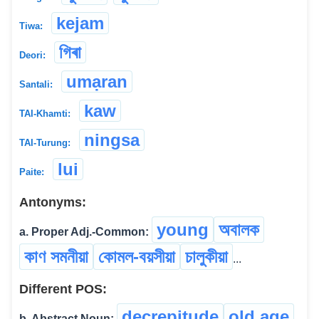
kejam
Tiwa:
গিৰা
Deori:
umạran
Santali:
kaw
TAI-Khamti:
ningsa
TAI-Turung:
lui
Paite:
Antonyms:
young
অবালক
a. Proper Adj.-Common:
কাণ সমনীয়া
কোমল-বয়সীয়া
চালুকীয়া
...
Different POS:
decrepitude
old age
b. Abstract Noun: