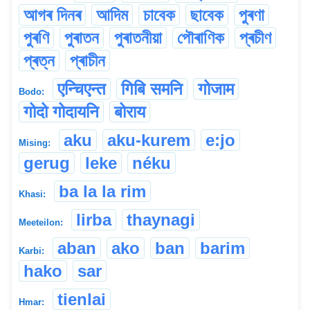
আগৰ দিনৰ
আদিম
চাবেক
ছাবেক
পুৰণা
পুৰণি
পুৰাতন
পুৰাতনীয়া
পৌৰাণিক
প্ৰচীণ
প্ৰত্ন
প্ৰাচীন
एन्चिएन्त
गिबि समनि
गोजाम
Bodo:
गोदो गोदायनि
बोराय
aku
aku-kurem
e:jo
Mising:
gerug
leke
néku
ba la la rim
Khasi:
lirba
thaynagi
Meeteilon:
aban
ako
ban
barim
Karbi:
hako
sar
tienlai
Hmar: