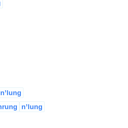
g
n’lung
hrung
n’lung