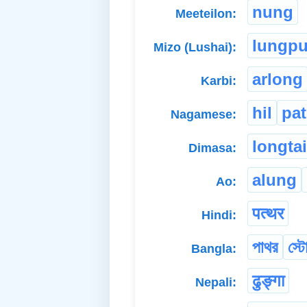
nung
Meeteilon:
lungpu
Mizo (Lushai):
arlong
Karbi:
hil
pa
Nagamese:
longta
Dimasa:
alung
Ao:
पत्थर
Hindi:
পাথর
স্ট
Bangla:
ढुङ्गा
Nepali: