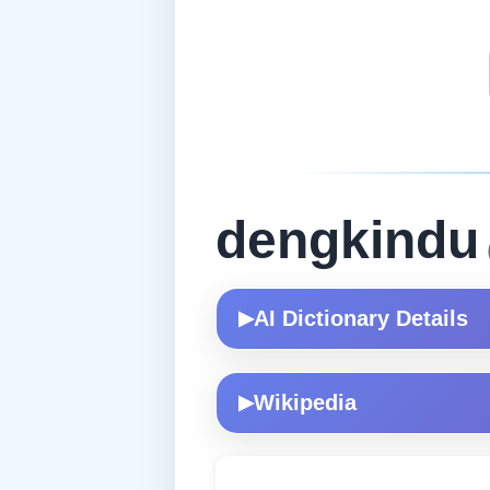
dengkindu
AI Dictionary Details
▶
Wikipedia
▶