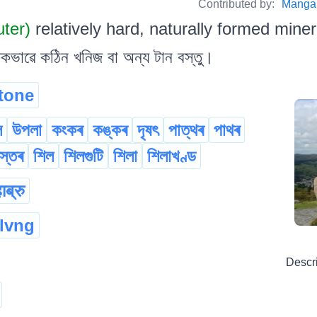
Contributed by:
Manga
uter)
relatively hard, naturally formed minera
িকভাৱে কঠিন খনিজ বা অন্য টান বস্তু।
tone
ল
উপলা
কংকৰ
কঙ্কৰ
দৃষৎ
পাত্থৰ
পাথৰ
ৰস্তৰ
শিল
শিলগুটি
শিলা
শিলাখণ্ড
ाब्रु
llvng
Descr