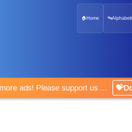
🏠
Home
🔤
Alphabeti
o more ads! Please support us ...
💝Do