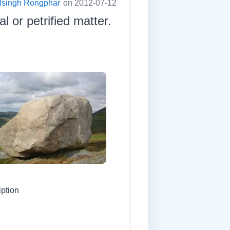
lsingh Rongphar
on 2012-07-12
l or petrified matter.
iption