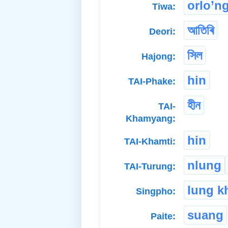
orlo’n
Tiwa:
আতিৰি
Deori:
সিল
Hajong:
hin
TAI-Phake:
হীন
TAI-
Khamyang:
hin
TAI-Khamti:
nlung
TAI-Turung:
lung k
Singpho:
suang
Paite: