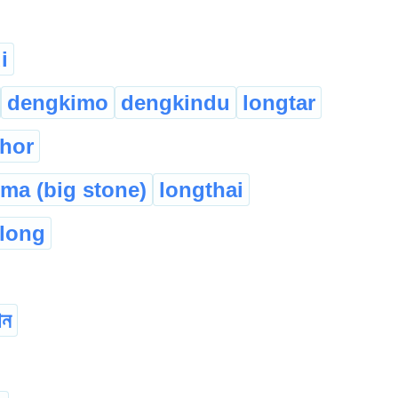
i
dengkimo
dengkindu
longtar
thor
ima (big stone)
longthai
long
োন