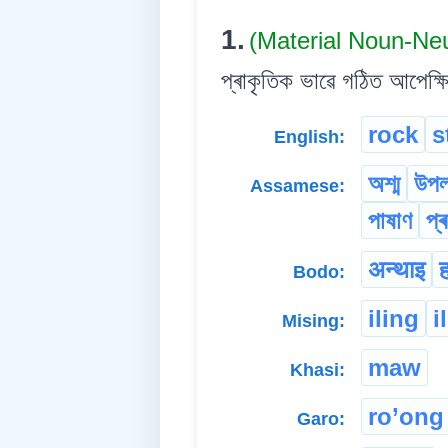
1.
(Material Noun-Ne
প্ৰাকৃতিক ভাৱে গঠিত আপেক্ষ
rock
s
English:
অশ্ম
উপ
Assamese:
পাষাণ
প্
अन्थाइ
ह
Bodo:
iling
i
Mising:
maw
Khasi:
ro’ong
Garo: