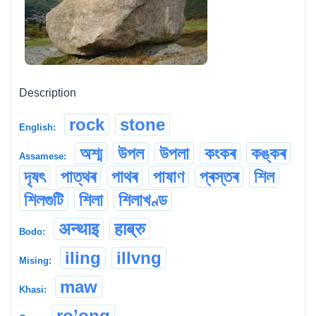
Description
rock
stone
English:
অশ্ম
উপল
উপলা
কংকৰ
কঙ্কৰ
Assamese:
দৃষৎ
পাত্থৰ
পাথৰ
পাষাণ
প্ৰস্তৰ
শিল
শিলগুটি
শিলা
শিলাখণ্ড
अन्थाइ
हाब्रु
Bodo:
iling
illvng
Mising:
maw
Khasi:
ro’ong