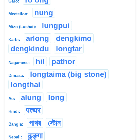
Garo:
nung
Meeteilon:
lungpui
Mizo (Lushai):
arlong
dengkimo
Karbi:
dengkindu
longtar
hil
pathor
Nagamese:
longtaima (big stone)
Dimasa:
longthai
alung
long
Ao:
पत्थर
Hindi:
পাথর
স্টোন
Bangla:
ढुङ्गा
Nepali: