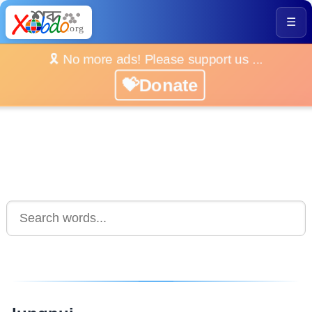
☰
🎗️ No more ads! Please support us ...
💝Donate