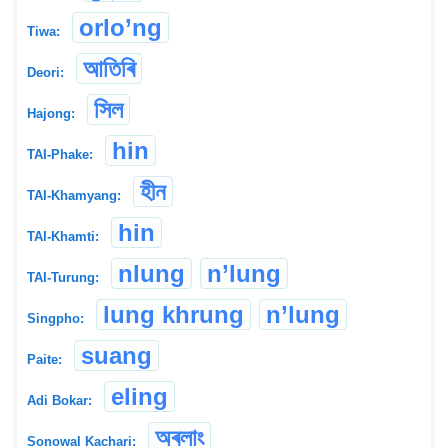
orlo’ng
Tiwa:
আতিৰি
Deori:
সিল
Hajong:
hin
TAI-Phake:
হীন
TAI-Khamyang:
hin
TAI-Khamti:
nlung
n’lung
TAI-Turung:
lung khrung
n’lung
Singpho:
suang
Paite:
eling
Adi Bokar:
অৰলাং
Sonowal Kachari: