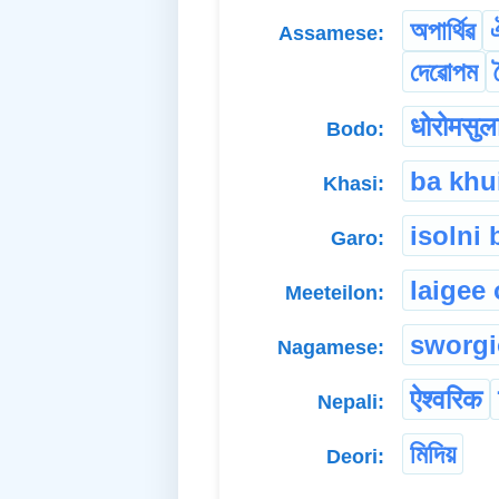
অপাৰ্থিৱ
Assamese:
দেৱোপম
धोरोमसुल
Bodo:
ba khu
Khasi:
isolni 
Garo:
laigee 
Meeteilon:
sworgi
Nagamese:
ऐश्वरिक
Nepali:
মিদিয়
Deori: