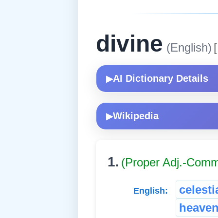
divine
(English)
[
AI Dictionary Details
▶
Wikipedia
▶
1.
(Proper Adj.-Com
celesti
English:
heaven