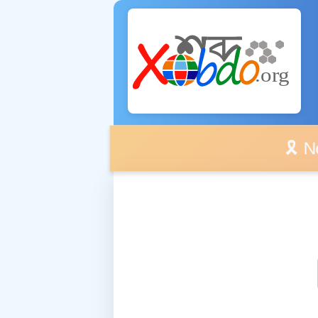
🎗️ No