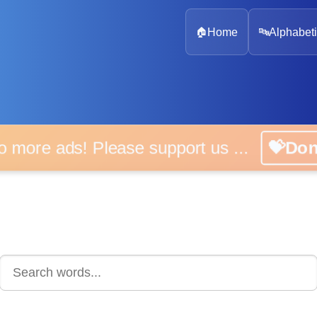
🏠
Home
🔤
Alphabeti
 more ads! Please support us ...
💝D