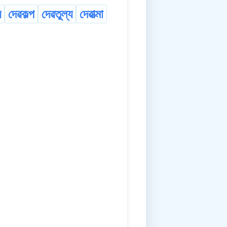
য
দেৱকল্প
দেৱতুল্য
দেৱাত্মা