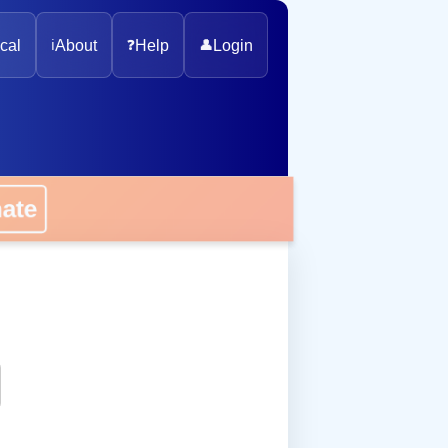
cal
ℹ️
About
❓
Help
👤
Login
onate