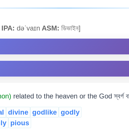
IPA:
dəˈvaɪn
ASM:
ডিভাইন]
mon)
related to the heaven or the God স্বৰ্গ বা ঈ
al
divine
godlike
godly
ly
pious