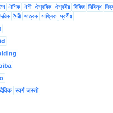
ঐশ
ঐশিক
ঐশী
ঐশ্বৰিক
ঐশ্বৰীয়
দিবিজ
দিবিস্থ
দিব্
দৈৱিক
দৈৱী
সাত্বক
সাত্বিক
স্বৰ্গীয়
ा
id
biding
oiba
o
दैविक
स्वर्ग जस्तो